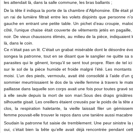
les attendait là, dans la salle commune, les bras ballants ;
De la tête il indiqua la porte de la chambre d’Alphonsine. Elle était 
un rai de lumière filtrait entre les volets disjoints que personne n’
gauche en entrant une petite table. Un pichet d’eau croupie, malod
côté, l’unique chaise était couverte de vêtements jetés en pagaille, 
noir. De vieux chaussons élimés, au milieu de la pièce, indiquaient l
là, dans le coin.
Ce n’était pas un lit. C’était un grabat misérable dont le désordre évoq
songea la patronne, tout en se disant que le sanglier ne quitte sa so
parasites qui le gênent, lorsqu’il se sent tout propre. Rien de tel ic
sur le sol de la pièce humide et froide malgré l’été. Les montants
moisi. L’un des pieds, vermoulu, avait été consolidé à l’aide d’un g
sommier meurtrissaient le dos de la vieille femme à travers le mate
paillasse dans laquelle son corps avait une fois pour toutes gravé 
à elle seule depuis la mort de son mari.Sous des draps grisâtre
silhouette gisait. Les oreillers étaient creusés par le poids de la tête
clos, la respiration haletante, la vieille laissait filer un gémis
femme pouvait-elle trouver le repos dans une tanière aussi macabre 
Soudain la patronne fut saisie de tremblement. Une peur sinistre la ga
oui, c’était bien la bête qu’elle avait déjà rencontrée pendant cett