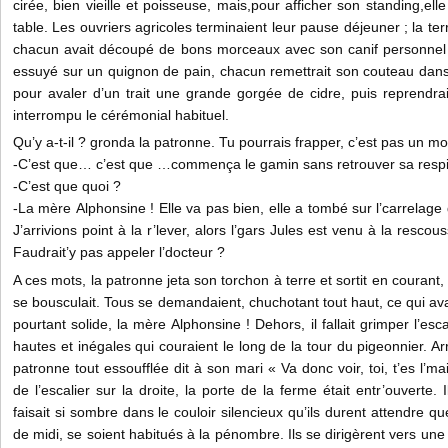
cirée, bien vieille et poisseuse, mais,pour afficher son standing,elle l
table. Les ouvriers agricoles terminaient leur pause déjeuner ; la terr
chacun avait découpé de bons morceaux avec son canif personnel é
essuyé sur un quignon de pain, chacun remettrait son couteau dans
pour avaler d’un trait une grande gorgée de cidre, puis reprendrait 
interrompu le cérémonial habituel.
Qu’y a-t-il ? gronda la patronne. Tu pourrais frapper, c’est pas un moul
-C’est que… c’est que …commença le gamin sans retrouver sa respi
-C’est que quoi ?
-La mère Alphonsine ! Elle va pas bien, elle a tombé sur l’carrelage d
J’arrivions point à la r’lever, alors l’gars Jules est venu à la rescou
Faudrait’y pas appeler l’docteur ?
A ces mots, la patronne jeta son torchon à terre et sortit en courant, 
se bousculait. Tous se demandaient, chuchotant tout haut, ce qui avai
pourtant solide, la mère Alphonsine ! Dehors, il fallait grimper l’es
hautes et inégales qui couraient le long de la tour du pigeonnier. Ar
patronne tout essoufflée dit à son mari « Va donc voir, toi, t’es l’m
de l’escalier sur la droite, la porte de la ferme était entr’ouverte. I
faisait si sombre dans le couloir silencieux qu’ils durent attendre qu
de midi, se soient habitués à la pénombre. Ils se dirigèrent vers une