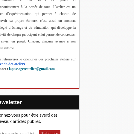
anouissement à la portée de tous. 
L’atelier est un 
ace d’expérimentation qui permet à chacun de 
ouvrir sa propre écriture, c’est aussi un moment 
ilégié d’échange et de stimulation qui développe la 
tivité de chaque participant et lui permet de concrétiser 
 envie, un projet. Chacun, chacune avance à son 
re rythme.
 retrouverez le calendrier des prochains ateliers sur 
enda des ateliers
act : 
lapassagereatelier@gmail.com
Newsletter
nnez-vous pour être averti des
veaux articles publiés.