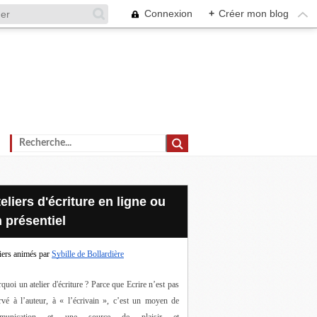
Connexion
+
Créer mon blog
 présentiel
iers animés par
Sybille de Bollardière
quoi un atelier d'écriture ? Parce que Ecrire n’est pas 
rvé à l’auteur, à « l’écrivain », c’est un moyen de 
munication et une source de plaisir et 