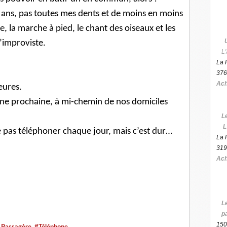
0 ans, pas toutes mes dents et de moins en moins
e, la marche à pied, le chant des oiseaux et les
’improviste.
L'
La 
376
Ach
eures.
ne prochaine, à mi-chemin de nos domiciles
L
L
ne pas téléphoner chaque jour, mais c’est dur…
La 
319
Ach
L
p
150