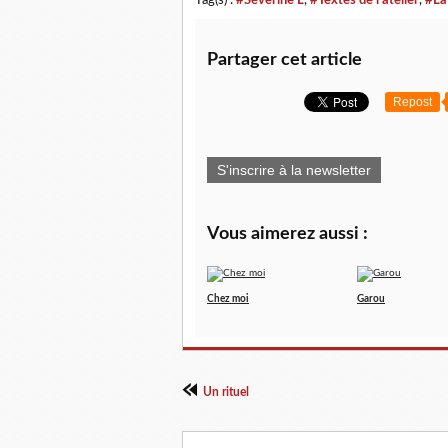
Tag(s) :
#Séverine L
,
#Textes de l'atelier
,
#La
Partager cet article
Repost
S'inscrire à la newsletter
Vous aimerez aussi :
Chez moi
Garou
Un rituel