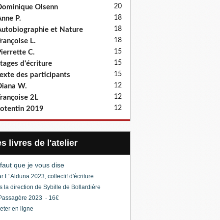
20
ominique Olsenn
18
nne P.
18
utobiographie et Nature
18
rançoise L.
15
ierrette C.
15
tages d'écriture
15
exte des participants
12
iana W.
12
rançoise 2L
12
otentin 2019
Les livres de l'atelier
l faut que je vous dise
r L' Alduna 2023, collectif d'écriture
s la direction de Sybille de Bollardière
Passagère 2023 - 16€
eter en ligne