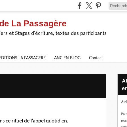
 de La Passagère
iers et Stages d'écriture, textes des participants
EDITIONS LA PASSAGERE
ANCIEN BLOG
Contact
Ateliers d'écriture en ligne ou
en
Atel
Pour
rése
s ce rituel de l’appel quotidien.
com