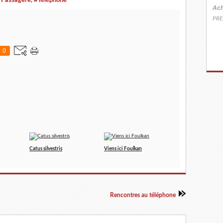
 Passagère
,
#Téléphone
Ach
PRE
0
Catus silvestris
Viens ici Foulkan
Rencontres au téléphone