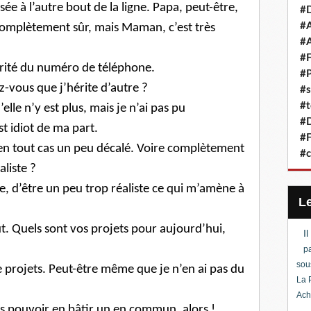
ée à l’autre bout de la ligne. Papa, peut-être,
#D
#A
complètement sûr, mais Maman, c’est très
#A
#F
hérité du numéro de téléphone.
#P
z-vous que j’hérite d’autre ?
#s
#t
elle n’y est plus, mais je n’ai pas pu
#D
t idiot de ma part.
#F
is en tout cas un peu décalé. Voire complètement
#c
aliste ?
ire, d’être un peu trop réaliste ce qui m’amène à
ut. Quels sont vos projets pour aujourd’hui,
I
pa
sou
e projets. Peut-être même que je n’en ai pas du
La 
Ach
ns pouvoir en bâtir un en commun, alors !