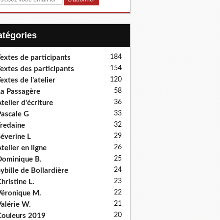
Catégories
184
extes de participants
154
extes des participants
120
extes de l'atelier
58
a Passagère
36
telier d'écriture
33
ascale G
32
redaine
29
éverine L
26
telier en ligne
25
ominique B.
24
ybille de Bollardière
23
hristine L.
22
éronique M.
21
alérie W.
20
ouleurs 2019