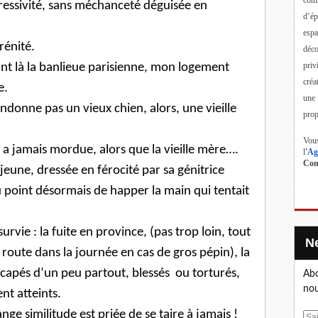
ressivité, sans méchanceté déguisée en
d’ép
esp
rénité.
déc
priv
tant là la banlieue parisienne, mon logement
créa
e.
une
andonne pas un vieux chien, alors, une vieille
prop
Vous
s a jamais mordue, alors que la vieille mère….
l
'
Ag
Cont
 jeune, dressée en férocité par sa génitrice
 point désormais de happer la main qui tentait
urvie : la fuite en province, (pas trop loin, tout
 route dans la journée en cas de gros pépin), la
scapés d’un peu partout, blessés ou torturés,
Abo
nou
t atteints.
ge similitude est priée de se taire à jamais !
E