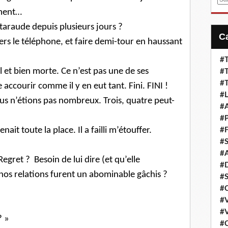
m
ement…
a
taraude depuis plusieurs jours ?
i
r vers le téléphone, et faire demi-tour en haussant
l
#T
bel et bien morte. Ce n’est pas une de ses
#T
#T
 accourir comme il y en eut tant. Fini. FINI !
#L
us n’étions pas nombreux. Trois, quatre peut-
#A
#P
enait toute la place. Il a failli m’étouffer.
#F
#S
#A
egret ? Besoin de lui dire (et qu’elle
#D
nos relations furent un abominable gâchis ?
#S
#C
#V
#V
? »
#C