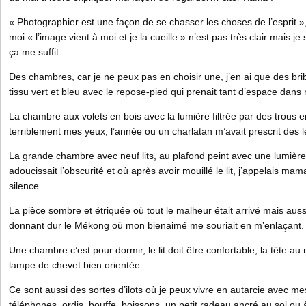
« Photographier est une façon de se chasser les choses de l’esprit », 
moi « l’image vient à moi et je la cueille » n’est pas très clair mais je
ça me suffit.
Des chambres, car je ne peux pas en choisir une, j’en ai que des brib
tissu vert et bleu avec le repose-pied qui prenait tant d’espace dans
La chambre aux volets en bois avec la lumière filtrée par des trous 
terriblement mes yeux, l’année ou un charlatan m’avait prescrit des 
La grande chambre avec neuf lits, au plafond peint avec une lumière 
adoucissait l’obscurité et où après avoir mouillé le lit, j’appelais mam
silence.
La pièce sombre et étriquée où tout le malheur était arrivé mais au
donnant dur le Mékong où mon bienaimé me souriait en m’enlaçant.
Une chambre c’est pour dormir, le lit doit être confortable, la tête au 
lampe de chevet bien orientée.
Ce sont aussi des sortes d’ilots où je peux vivre en autarcie avec mes
téléphones, ordis, bouffe, boissons, un petit radeau ancré au sol ou à