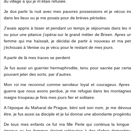
du village à qui je m’étais refusée.
Je dus partir la nuit avec mes pauvres possessions et je vécus indi
dans les lieux ou je me posais pour de brèves périodes.
J'avais appris à tisser et pendant un temps je séjournais dans les m
ou pour une pitance j’opérai sur le grand métier de Brixen. Apres
femme qui me haïssait, je décidai de partir à nouveau et ma pet
j’échouais à Venise ou je vécu pour le restant de mes jours.
A partir de là mes traces se perdent.
Je fus aussi un guerrier hermaphrodite, tenu pour sacrée par certa
pouvant jeter des sorts, par d’autres.
Mon roi me reconnut comme serviteur loyal et courageux. Apres
guerre que nous avons perdue, je me refugiai dans les montagne
maigre troupeau je finis mes jours fier et solitaire.
A l’époque du Maharal de Prague, béni soit son nom, je me dévoua
être, je fus aussi sa disciple et je lui donnai une abondante progénitu
De tous mes enfants ce fut ma fille Perle qui continua la longue 
époque ou les femmes étaient reléguées à des tâches domestique