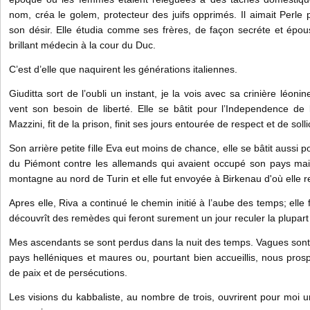
nom, créa le golem, protecteur des juifs opprimés. Il aimait Perle
son désir. Elle étudia comme ses frères, de façon secréte et ép
brillant médecin à la cour du Duc.
C’est d’elle que naquirent les générations italiennes.
Giuditta sort de l’oubli un instant, je la vois avec sa crinière léoni
vent son besoin de liberté. Elle se bâtit pour l’Independence de 
Mazzini, fit de la prison, finit ses jours entourée de respect et de solli
Son arrière petite fille Eva eut moins de chance, elle se bâtit aussi p
du Piémont contre les allemands qui avaient occupé son pays mais
montagne au nord de Turin et elle fut envoyée à Birkenau d'où elle r
Apres elle, Riva a continué le chemin initié à l’aube des temps; elle
découvrît des remèdes qui feront surement un jour reculer la plupar
Mes ascendants se sont perdus dans la nuit des temps. Vagues sont
pays helléniques et maures ou, pourtant bien accueillis, nous pro
de paix et de persécutions.
Les visions du kabbaliste, au nombre de trois, ouvrirent pour moi 