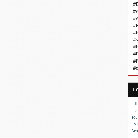
#D
#A
#A
#F
#P
#s
#t
#D
#F
#c
I
pa
sou
La 
Ach