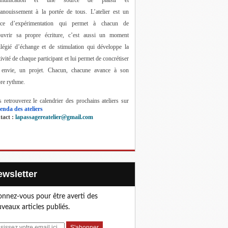
anouissement à la portée de tous. 
L’atelier est un 
ace d’expérimentation qui permet à chacun de 
ouvrir sa propre écriture, c’est aussi un moment 
ilégié d’échange et de stimulation qui développe la 
tivité de chaque participant et lui permet de concrétiser 
 envie, un projet. Chacun, chacune avance à son 
re rythme.
 retrouverez le calendrier des prochains ateliers sur 
enda des ateliers
act : 
lapassagereatelier@gmail.com
Newsletter
nnez-vous pour être averti des
veaux articles publiés.