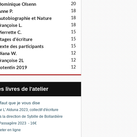
20
ominique Olsenn
18
nne P.
18
utobiographie et Nature
18
rançoise L.
15
ierrette C.
15
tages d'écriture
15
exte des participants
12
iana W.
12
rançoise 2L
12
otentin 2019
Les livres de l'atelier
l faut que je vous dise
r L' Alduna 2023, collectif d'écriture
s la direction de Sybille de Bollardière
Passagère 2023 - 16€
eter en ligne