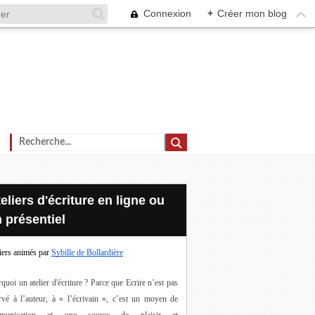
Connexion
+
Créer mon blog
 présentiel
iers animés par
Sybille de Bollardière
quoi un atelier d'écriture ? Parce que Ecrire n’est pas 
rvé à l’auteur, à « l’écrivain », c’est un moyen de 
munication et une source de plaisir et 