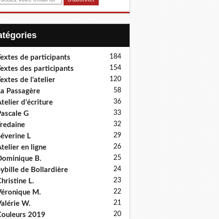
Catégories
184
extes de participants
154
extes des participants
120
extes de l'atelier
58
a Passagère
36
telier d'écriture
33
ascale G
32
redaine
29
éverine L
26
telier en ligne
25
ominique B.
24
ybille de Bollardière
23
hristine L.
22
éronique M.
21
alérie W.
20
ouleurs 2019