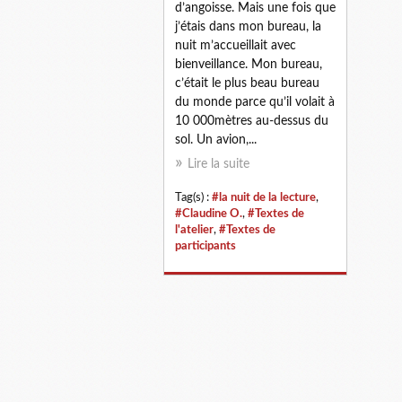
d’angoisse. Mais une fois que
j’étais dans mon bureau, la
nuit m’accueillait avec
bienveillance. Mon bureau,
c’était le plus beau bureau
du monde parce qu’il volait à
10 000mètres au-dessus du
sol. Un avion,...
Lire la suite
Tag(s) :
#la nuit de la lecture
,
#Claudine O.
,
#Textes de
l'atelier
,
#Textes de
participants