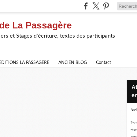
 de La Passagère
iers et Stages d'écriture, textes des participants
EDITIONS LA PASSAGERE
ANCIEN BLOG
Contact
Ateliers d'écriture en ligne ou
en
Atel
Pour
rése
com