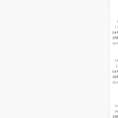
L'
La 
376
Ach
L
L
La 
319
Ach
L
p
150