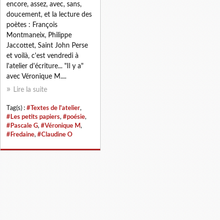
encore, assez, avec, sans,
doucement, et la lecture des
poètes : François
Montmaneix, Philippe
Jaccottet, Saint John Perse
et voilà, c'est vendredi à
l'atelier d'écriture... "Il y a"
avec Véronique M....
Lire la suite
Tag(s) :
#Textes de l'atelier
,
#Les petits papiers
,
#poésie
,
#Pascale G
,
#Véronique M
,
#Fredaine
,
#Claudine O