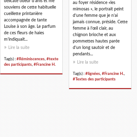
délicate odeur d’anis et me
au foyer résidence «les
souviens de cette habituelle
mimosas », le portrait peint
cueillette printanière
d’une femme que je n’ai
accompagnée de tante
jamais connue, préside. Cette
Louise à son âge. Le parfum
femme à l’œil clair, au
de ces fleurs de haies
chignon brioche et aux
m’indiquait...
pommettes hautes parée
Lire la suite
d’un long sautoir et de
pendants...
Tag(s) :
#Réminiscences
,
#texte
Lire la suite
des participants
,
#Francine H.
Tag(s) :
#lignées
,
#Francine H.
,
#Textes des participants