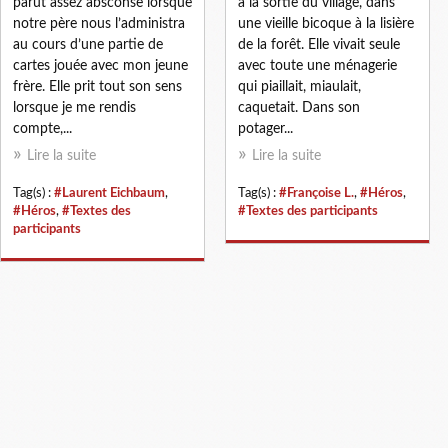
parut assez absconse lorsque
à la sortie du village, dans
notre père nous l’administra
une vieille bicoque à la lisière
au cours d’une partie de
de la forêt. Elle vivait seule
cartes jouée avec mon jeune
avec toute une ménagerie
frère. Elle prit tout son sens
qui piaillait, miaulait,
lorsque je me rendis
caquetait. Dans son
compte,...
potager...
Lire la suite
Lire la suite
Tag(s) :
#Laurent Eichbaum
,
Tag(s) :
#Françoise L.
,
#Héros
,
#Héros
,
#Textes des
#Textes des participants
participants