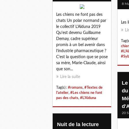
8 Ma
Les chiens ne font pas des
chats Un polar normand par
Les l
le collectif L'Alduna 2019
Li
Qu'est devenu Guillaume
Demay, cadre supérieur
Tag(s
promis à un bel avenir dans
chie
l’industrie pharmaceutique ?
#L'A
#Sybi
C’est la question que se pose
sa mère, Marie-Claude, ainsi
que son...
Lire la suite
Le
Tag(s) :
#romans
,
#Textes de
du
l'atelier
,
#Les chiens ne font
Mé
pas des chats
,
#L'Alduna
d'
20 S
Nuit de la lecture