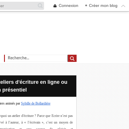
Connexion
+
Créer mon blog
 présentiel
iers animés par
Sybille de Bollardière
quoi un atelier d'écriture ? Parce que Ecrire n’est pas 
rvé à l’auteur, à « l’écrivain », c’est un moyen de 
munication et une source de plaisir et 