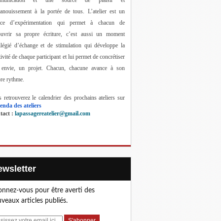
anouissement à la portée de tous. 
L’atelier est un 
ace d’expérimentation qui permet à chacun de 
ouvrir sa propre écriture, c’est aussi un moment 
ilégié d’échange et de stimulation qui développe la 
tivité de chaque participant et lui permet de concrétiser 
 envie, un projet. Chacun, chacune avance à son 
re rythme.
 retrouverez le calendrier des prochains ateliers sur 
enda des ateliers
act : 
lapassagereatelier@gmail.com
Newsletter
nnez-vous pour être averti des
veaux articles publiés.