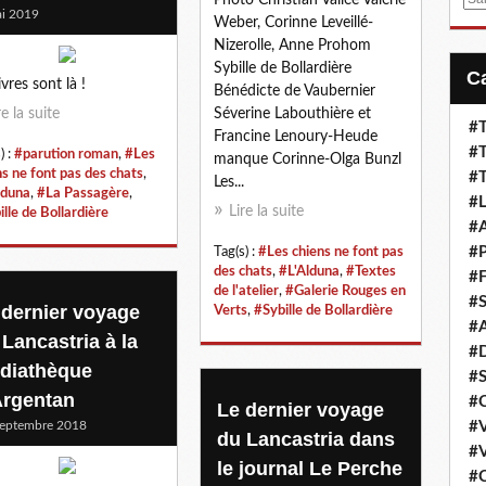
i 2019
m
Weber, Corinne Leveillé-
a
Nizerolle, Anne Prohom
i
Sybille de Bollardière
ivres sont là !
l
Bénédicte de Vaubernier
re la suite
Séverine Labouthière et
#T
Francine Lenoury-Heude
#T
) :
#parution roman
,
#Les
manque Corinne-Olga Bunzl
ns ne font pas des chats
,
#T
Les...
lduna
,
#La Passagère
,
#L
Lire la suite
lle de Bollardière
#A
#P
Tag(s) :
#Les chiens ne font pas
des chats
,
#L'Alduna
,
#Textes
#F
de l'atelier
,
#Galerie Rouges en
#S
 dernier voyage
Verts
,
#Sybille de Bollardière
#A
 Lancastria à la
#D
diathèque
#S
Argentan
#C
Le dernier voyage
eptembre 2018
#V
du Lancastria dans
#V
le journal Le Perche
#C