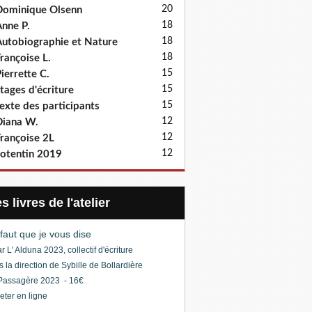
20
ominique Olsenn
18
nne P.
18
utobiographie et Nature
18
rançoise L.
15
ierrette C.
15
tages d'écriture
15
exte des participants
12
iana W.
12
rançoise 2L
12
otentin 2019
Les livres de l'atelier
l faut que je vous dise
r L' Alduna 2023, collectif d'écriture
s la direction de Sybille de Bollardière
Passagère 2023 - 16€
eter en ligne