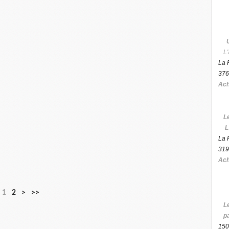
L'
La 
376
Ach
L
L
La 
319
Ach
1
2
>
>>
L
p
150