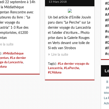
13 Mars 2018
di 22 septembre à 14h
#D
 la Médiathèque
#A
gentan Rencontre avec
#A
auteures du livre : "Le
Un bel article d'Emilie Jouvin
#F
ier voyage du
paru dans "Le Perche" sur Le
#P
astria" 1-3 Rue des
dernier voyage du Lancastria
#s
mptoristes, 61200
et l'atelier d'écriture... Photo
#t
ntan
prise dans la Galerie Rouges
#D
en Verts devant une toile de
re la suite
Si-eds van Strobos
#F
) :
#Médiathèque
#c
Lire la suite
gentan
,
#Le dernier
ge du Lancastria
,
Tag(s) :
#Le dernier voyage du
lduna
Lancastria
,
#LePerche
,
#L'Alduna
I
pa
sou
La 
Ach