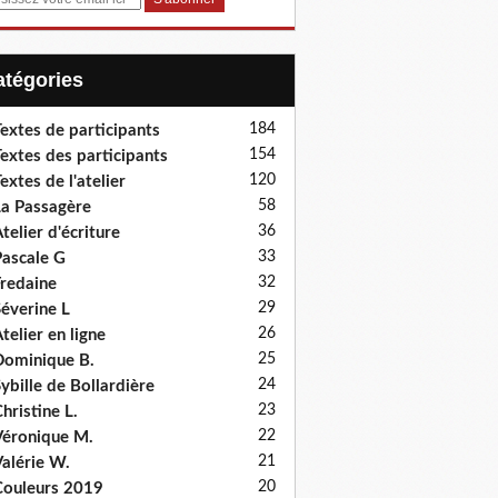
Catégories
184
extes de participants
154
extes des participants
120
extes de l'atelier
58
a Passagère
36
telier d'écriture
33
ascale G
32
redaine
29
éverine L
26
telier en ligne
25
ominique B.
24
ybille de Bollardière
23
hristine L.
22
éronique M.
21
alérie W.
20
ouleurs 2019