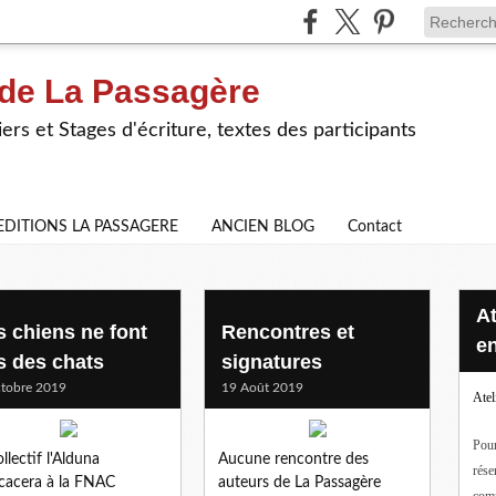
 de La Passagère
iers et Stages d'écriture, textes des participants
EDITIONS LA PASSAGERE
ANCIEN BLOG
Contact
Ateliers d'écriture en ligne ou
s chiens ne font
Rencontres et
en
s des chats
signatures
tobre 2019
19 Août 2019
Atel
Pour
ollectif l'Alduna
Aucune rencontre des
rése
cacera à la FNAC
auteurs de La Passagère
com