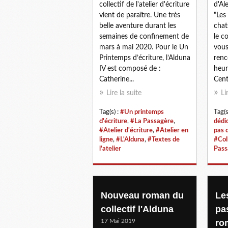
collectif de l'atelier d'écriture
d'Al
vient de paraître. Une très
"Les
belle aventure durant les
chat
semaines de confinement de
le c
mars à mai 2020. Pour le Un
vous
Printemps d’écriture, l’Alduna
renc
IV est composé de :
heur
Catherine...
Cent
Lire la suite
Li
Tag(s) :
#Un printemps
Tag(s
d'écriture
,
#La Passagère
,
dédi
#Atelier d'écriture
,
#Atelier en
pas 
ligne
,
#L'Alduna
,
#Textes de
#Coll
l'atelier
Pass
Nouveau roman du
Le
collectif l'Alduna
pa
17 Mai 2019
ro