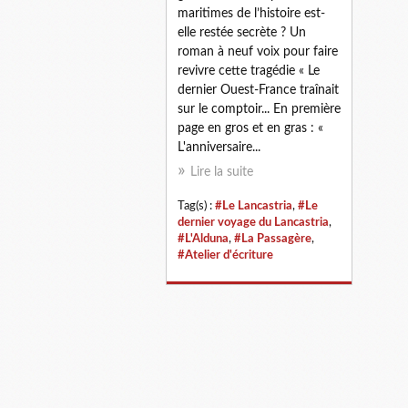
maritimes de l’histoire est-
elle restée secrète ? Un
roman à neuf voix pour faire
revivre cette tragédie « Le
dernier Ouest-France traînait
sur le comptoir... En première
page en gros et en gras : «
L'anniversaire...
Lire la suite
Tag(s) :
#Le Lancastria
,
#Le
dernier voyage du Lancastria
,
#L'Alduna
,
#La Passagère
,
#Atelier d'écriture