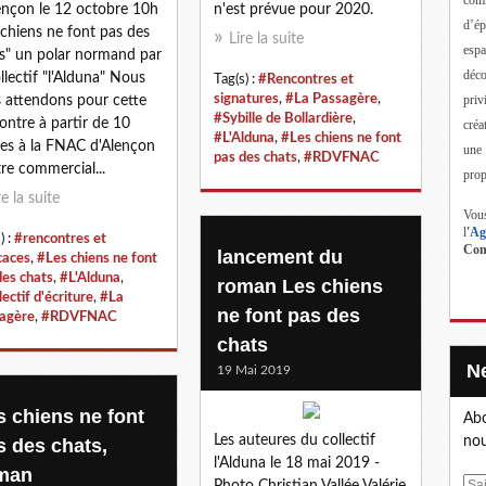
ençon le 12 octobre 10h
n'est prévue pour 2020.
d’ép
 chiens ne font pas des
Lire la suite
esp
s" un polar normand par
déc
ollectif "l'Alduna" Nous
Tag(s) :
#Rencontres et
priv
signatures
,
#La Passagère
,
 attendons pour cette
#Sybille de Bollardière
,
ontre à partir de 10
créa
#L'Alduna
,
#Les chiens ne font
es à la FNAC d'Alençon
une
pas des chats
,
#RDVFNAC
re commercial...
prop
re la suite
Vous
l
'
Ag
) :
#rencontres et
Cont
lancement du
caces
,
#Les chiens ne font
des chats
,
#L'Alduna
,
roman Les chiens
ectif d'écriture
,
#La
ne font pas des
agère
,
#RDVFNAC
chats
19 Mai 2019
s chiens ne font
Abo
Les auteures du collectif
nou
s des chats,
l'Alduna le 18 mai 2019 -
man
E
Photo Christian Vallée Valérie