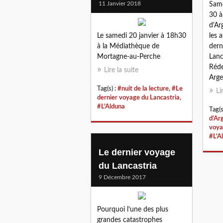
11 Janvier 2018
Same
30 à
d'Ar
Le samedi 20 janvier à 18h30
les 
à la Médiathèque de
dern
Mortagne-au-Perche
Lanc
Réde
Lire la suite
Arge
Tag(s) :
#nuit de la lecture
,
#Le
Li
dernier voyage du Lancastria
,
#L'Alduna
Tag(s
d'Ar
voya
#L'A
Le dernier voyage
du Lancastria
9 Décembre 2017
Pourquoi l’une des plus
grandes catastrophes