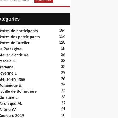
Catégories
184
extes de participants
154
extes des participants
120
extes de l'atelier
58
a Passagère
36
telier d'écriture
33
ascale G
32
redaine
29
éverine L
26
telier en ligne
25
ominique B.
24
ybille de Bollardière
23
hristine L.
22
éronique M.
21
alérie W.
20
ouleurs 2019