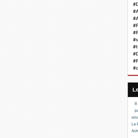
#D
#A
#A
#F
#P
#s
#t
#D
#F
#c
I
pa
sou
La 
Ach