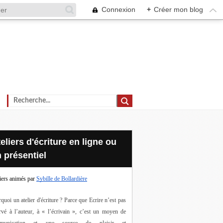
Connexion
+
Créer mon blog
 présentiel
iers animés par
Sybille de Bollardière
quoi un atelier d'écriture ? Parce que Ecrire n’est pas 
rvé à l’auteur, à « l’écrivain », c’est un moyen de 
munication et une source de plaisir et 