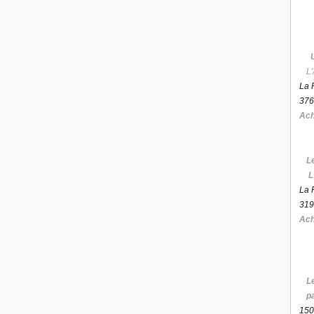
L'
La 
376
Ach
L
L
La 
319
Ach
L
p
150