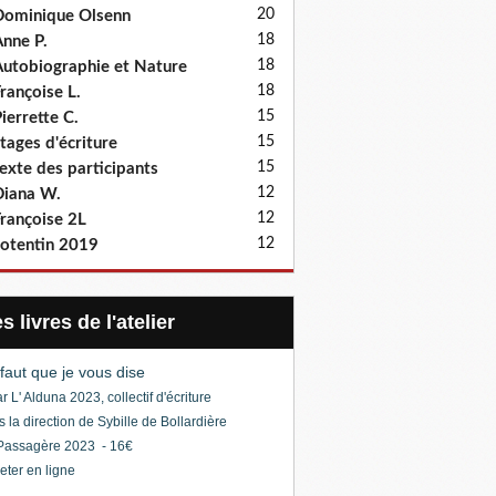
20
ominique Olsenn
18
nne P.
18
utobiographie et Nature
18
rançoise L.
15
ierrette C.
15
tages d'écriture
15
exte des participants
12
iana W.
12
rançoise 2L
12
otentin 2019
Les livres de l'atelier
l faut que je vous dise
r L' Alduna 2023, collectif d'écriture
s la direction de Sybille de Bollardière
Passagère 2023 - 16€
eter en ligne