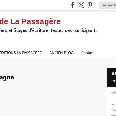
 de La Passagère
iers et Stages d'écriture, textes des participants
EDITIONS LA PASSAGERE
ANCIEN BLOG
Contact
Ateliers d'écriture en ligne ou
tagne
en
Atel
Pour
rése
com