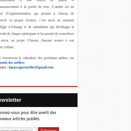
anouissement à la portée de tous. 
L’atelier est un 
ace d’expérimentation qui permet à chacun de 
ouvrir sa propre écriture, c’est aussi un moment 
ilégié d’échange et de stimulation qui développe la 
tivité de chaque participant et lui permet de concrétiser 
 envie, un projet. Chacun, chacune avance à son 
re rythme.
 retrouverez le calendrier des prochains ateliers sur 
enda des ateliers
act : 
lapassagereatelier@gmail.com
Newsletter
nnez-vous pour être averti des
veaux articles publiés.