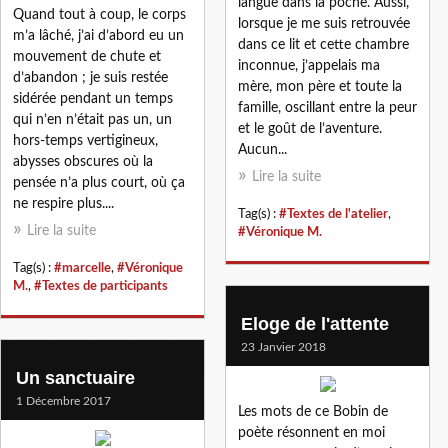
langue dans la poche. Aussi,
Quand tout à coup, le corps
lorsque je me suis retrouvée
m’a lâché, j’ai d’abord eu un
dans ce lit et cette chambre
mouvement de chute et
inconnue, j’appelais ma
d’abandon ; je suis restée
mère, mon père et toute la
sidérée pendant un temps
famille, oscillant entre la peur
qui n’en n’était pas un, un
et le goût de l’aventure.
hors-temps vertigineux,
Aucun...
abysses obscures où la
Lire la suite
pensée n’a plus court, où ça
ne respire plus....
Tag(s) :
#Textes de l'atelier
,
Lire la suite
#Véronique M.
Tag(s) :
#marcelle
,
#Véronique
M.
,
#Textes de participants
Eloge de l'attente
23 Janvier 2018
Un sanctuaire
1 Décembre 2017
Les mots de ce Bobin de
poète résonnent en moi