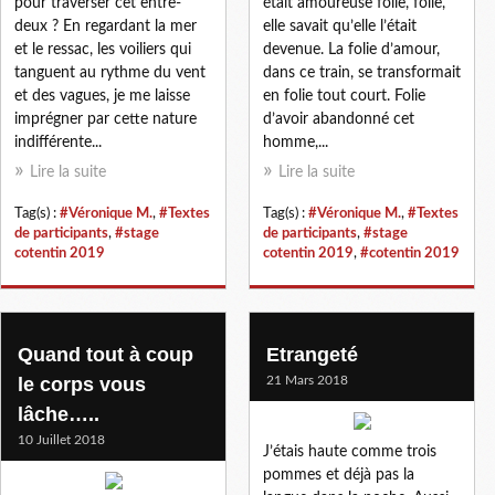
pour traverser cet entre-
était amoureuse folle, folle,
deux ? En regardant la mer
elle savait qu’elle l’était
et le ressac, les voiliers qui
devenue. La folie d’amour,
tanguent au rythme du vent
dans ce train, se transformait
et des vagues, je me laisse
en folie tout court. Folie
imprégner par cette nature
d’avoir abandonné cet
indifférente...
homme,...
Lire la suite
Lire la suite
Tag(s) :
#Véronique M.
,
#Textes
Tag(s) :
#Véronique M.
,
#Textes
de participants
,
#stage
de participants
,
#stage
cotentin 2019
cotentin 2019
,
#cotentin 2019
Quand tout à coup
Etrangeté
le corps vous
21 Mars 2018
lâche…..
10 Juillet 2018
J’étais haute comme trois
pommes et déjà pas la