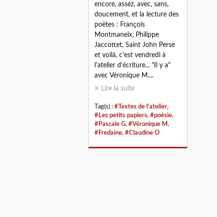
encore, assez, avec, sans,
doucement, et la lecture des
poètes : François
Montmaneix, Philippe
Jaccottet, Saint John Perse
et voilà, c'est vendredi à
l'atelier d'écriture... "Il y a"
avec Véronique M....
Lire la suite
Tag(s) :
#Textes de l'atelier
,
#Les petits papiers
,
#poésie
,
#Pascale G
,
#Véronique M
,
#Fredaine
,
#Claudine O