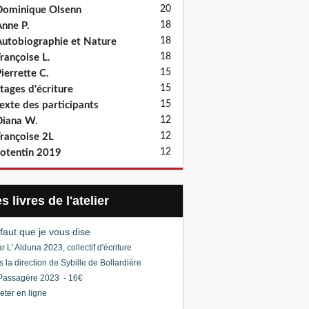
20
ominique Olsenn
18
nne P.
18
utobiographie et Nature
18
rançoise L.
15
ierrette C.
15
tages d'écriture
15
exte des participants
12
iana W.
12
rançoise 2L
12
otentin 2019
Les livres de l'atelier
l faut que je vous dise
r L' Alduna 2023, collectif d'écriture
s la direction de Sybille de Bollardière
Passagère 2023 - 16€
eter en ligne