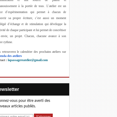
anouissement à la portée de tous. 
L’atelier est un 
ace d’expérimentation qui permet à chacun de 
ouvrir sa propre écriture, c’est aussi un moment 
ilégié d’échange et de stimulation qui développe la 
tivité de chaque participant et lui permet de concrétiser 
 envie, un projet. Chacun, chacune avance à son 
re rythme.
 retrouverez le calendrier des prochains ateliers sur 
enda des ateliers
act : 
lapassagereatelier@gmail.com
Newsletter
nnez-vous pour être averti des
veaux articles publiés.