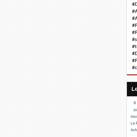
#D
#A
#A
#F
#P
#s
#t
#D
#F
#c
I
pa
sou
La 
Ach