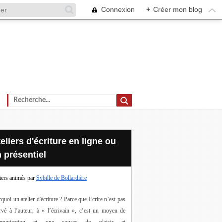
Connexion
+
Créer mon blog
 présentiel
iers animés par
Sybille de Bollardière
quoi un atelier d'écriture ? Parce que Ecrire n’est pas 
rvé à l’auteur, à « l’écrivain », c’est un moyen de 
munication et une source de plaisir et 