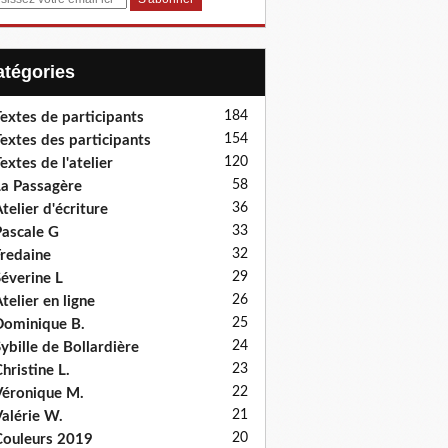
Catégories
184
extes de participants
154
extes des participants
120
extes de l'atelier
58
a Passagère
36
telier d'écriture
33
ascale G
32
redaine
29
éverine L
26
telier en ligne
25
ominique B.
24
ybille de Bollardière
23
hristine L.
22
éronique M.
21
alérie W.
20
ouleurs 2019