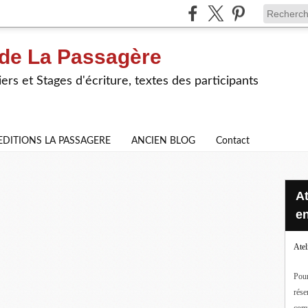
 de La Passagère
iers et Stages d'écriture, textes des participants
EDITIONS LA PASSAGERE
ANCIEN BLOG
Contact
Ateliers d'écriture en ligne ou
en
Atel
Pour
rése
com