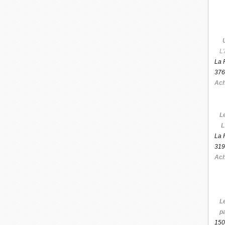
L'
La 
376
Ach
L
L
La 
319
Ach
L
p
150