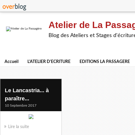
Atelier de La Passa
Blog des Ateliers et Stages d'écritur
Accueil
L'ATELIER D'ECRITURE
EDITIONS LA PASSAGERE
l'alduna
Le Lancastria... à
paraître...
10 Septembre 2017
Lire la suite