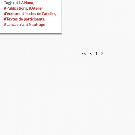
Tag(s) :
#L'Alduna
,
#Publications
,
#Atelier
d'écriture
,
#Textes de l'atelier
,
#Textes de participants
,
#Lancastria
,
#Naufrage
<<
<
1
2