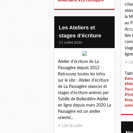
Bollardière
,
#La Passagère
cris
séan
la M
au P
Les Ateliers et
Accu
stages d'écriture
lien
conce
13 Juillet 2020
stage
ligne 
Atelier d'écriture de La
Li
Passagère depuis 2012
Tag(s
Retrouvez toutes les infos
#atel
sur le site : Atelier d'écriture
#Méd
de La Passagère séances et
Perc
stages d'écriture animés par
#Sybi
Sybille de Bollardière Atelier
#sta
en ligne depuis mars 2020 La
aute
Passagère est un atelier
orienté...
Lire la suite
Nui