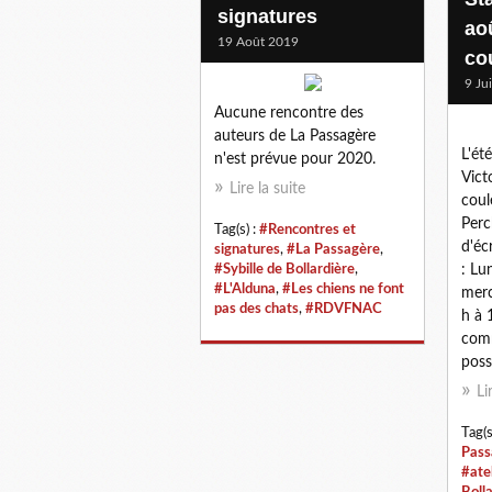
signatures
aoû
19 Août 2019
co
9 Ju
Aucune rencontre des
auteurs de La Passagère
L'ét
n'est prévue pour 2020.
Vict
Lire la suite
coul
Perc
Tag(s) :
#Rencontres et
d'éc
signatures
,
#La Passagère
,
#Sybille de Bollardière
,
: Lu
#L'Alduna
,
#Les chiens ne font
merc
pas des chats
,
#RDVFNAC
h à 
comm
poss
Li
Tag(s
Pass
#atel
Boll