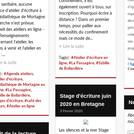
confinement, il est
e sanitaire, aucune
d’ép
également ouvert à tous, sur
ce d'atelier d'écriture à
inscription. Pourquoi écrire à
esp
édiathèque de Mortagne
distance ? Dans un premier
déc
erche n'est prévue.
temps, pour pallier aux
priv
eil des ateliers en ligne -
nécessités du confinement
créa
 Renseignements
mais ce mode de...
une
rnant l'atelier, les
Lire la suite
prop
s à venir et l'atelier en
:...
Tag(s) :
#Atelier d'écriture en
Vous
re la suite
ligne
,
#La Passagère
,
#Sybille
l
'
Ag
de Bollardière
Cont
) :
#Agenda ateliers
,
ier d'écriture
,
iathèque de Mortagne au
he
,
#La Passagère
,
Stage d'écriture juin
lle de Bollardière
,
ges d'écriture
,
#café des
2020 en Bretagne
urs
,
#Atelier en ligne
3 Février 2020
Abo
nou
Les silences et la mer Stage
t de la lecture
E