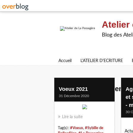
Atelier
Blog des Atel
Accueil
L'ATELIER D'ECRITURE
sybille de bollardiere
Voeux 2021
Ag
31 Décembre 2020
et 
- 
30 O
Lire la suite
Tag(s) :
#Voeux
,
#Sybille de
Actu