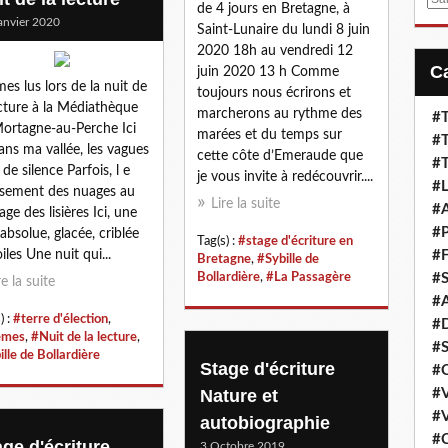
de 4 jours en Bretagne, à
m
anvier 2020
Saint-Lunaire du lundi 8 juin
a
2020 18h au vendredi 12
i
juin 2020 13 h Comme
l
es lus lors de la nuit de
toujours nous écrirons et
ecture à la Médiathèque
marcherons au rythme des
#T
ortagne-au-Perche Ici
marées et du temps sur
#T
dans ma vallée, les vagues
cette côte d’Emeraude que
#T
 de silence Parfois, l e
je vous invite à redécouvrir....
#L
ssement des nuages au
Lire la suite
#A
age des lisières Ici, une
#P
 absolue, glacée, criblée
Tag(s) :
#stage d'écriture en
iles Une nuit qui...
#F
Bretagne
,
#Sybille de
Bollardière
,
#La Passagère
#S
re la suite
#A
) :
#terre d'élection
,
#D
èmes
,
#Nuit de la lecture
,
#S
lle de Bollardière
Stage d'écriture
#C
Nature et
#V
#V
autobiographie
#C
age d'écriture
3 Octobre 2019