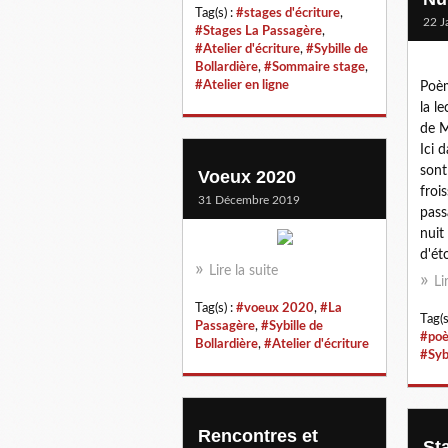
Tag(s) :
#stages d'écriture
,
22 J
#Stages La Passagère
,
#Atelier d'écriture
,
#Sybille de
Bollardière
,
#Sommaire stage
,
#Atelier en ligne
Poèm
la l
de M
Ici 
sont
Voeux 2020
froi
31 Décembre 2019
pass
nuit
d'éto
Lire la suite
Li
Tag(s) :
#voeux 2020
,
#La
Tag(s
Passagère
,
#Sybille de
#po
Bollardière
,
#Atelier d'écriture
#Sybi
Rencontres et
St