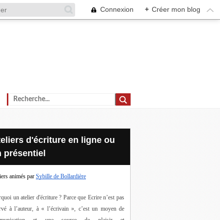
Connexion
+
Créer mon blog
 présentiel
iers animés par
Sybille de Bollardière
quoi un atelier d'écriture ? Parce que Ecrire n’est pas 
rvé à l’auteur, à « l’écrivain », c’est un moyen de 
munication et une source de plaisir et 