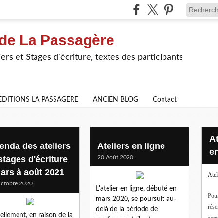
 de La Passagère
iers et Stages d'écriture, textes des participants
EDITIONS LA PASSAGERE
ANCIEN BLOG
Contact
Ateliers d'écriture en ligne ou
enda des ateliers
Ateliers en ligne
en
stages d'écriture
20 Août 2020
mars à août 2021
Atel
ctobre 2020
L'atelier en ligne, débuté en
Pour
mars 2020, se poursuit au-
rése
delà de la période de
ellement, en raison de la
com