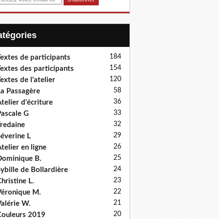
Catégories
184
extes de participants
154
extes des participants
120
extes de l'atelier
58
a Passagère
36
telier d'écriture
33
ascale G
32
redaine
29
éverine L
26
telier en ligne
25
ominique B.
24
ybille de Bollardière
23
hristine L.
22
éronique M.
21
alérie W.
20
ouleurs 2019