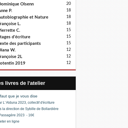
20
ominique Olsenn
18
nne P.
18
utobiographie et Nature
18
rançoise L.
15
ierrette C.
15
tages d'écriture
15
exte des participants
12
iana W.
12
rançoise 2L
12
otentin 2019
Les livres de l'atelier
l faut que je vous dise
r L' Alduna 2023, collectif d'écriture
s la direction de Sybille de Bollardière
Passagère 2023 - 16€
eter en ligne