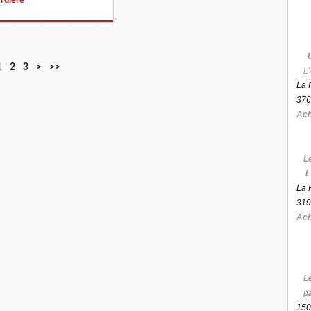
1
2
3
>
>>
L'
La 
376
Ach
L
L
La 
319
Ach
L
p
150