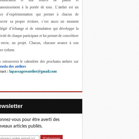
anouissement à la portée de tous. 
L’atelier est un 
ace d’expérimentation qui permet à chacun de 
ouvrir sa propre écriture, c’est aussi un moment 
ilégié d’échange et de stimulation qui développe la 
tivité de chaque participant et lui permet de concrétiser 
 envie, un projet. Chacun, chacune avance à son 
re rythme.
 retrouverez le calendrier des prochains ateliers sur 
enda des ateliers
act : 
lapassagereatelier@gmail.com
Newsletter
nnez-vous pour être averti des
veaux articles publiés.