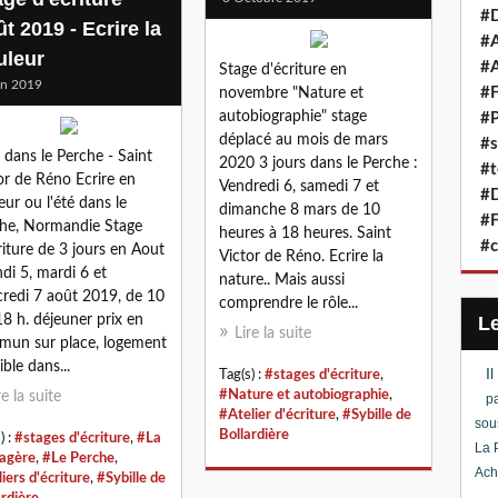
#D
t 2019 - Ecrire la
#A
uleur
#A
Stage d'écriture en
in 2019
#F
novembre "Nature et
autobiographie" stage
#P
déplacé au mois de mars
#s
é dans le Perche - Saint
2020 3 jours dans le Perche :
#t
or de Réno Ecrire en
Vendredi 6, samedi 7 et
#D
eur ou l'été dans le
dimanche 8 mars de 10
#F
he, Normandie Stage
heures à 18 heures. Saint
#c
riture de 3 jours en Aout
Victor de Réno. Ecrire la
ndi 5, mardi 6 et
nature.. Mais aussi
redi 7 août 2019, de 10
comprendre le rôle...
18 h. déjeuner prix en
Lire la suite
un sur place, logement
ible dans...
I
Tag(s) :
#stages d'écriture
,
#Nature et autobiographie
,
re la suite
pa
#Atelier d'écriture
,
#Sybille de
sou
Bollardière
) :
#stages d'écriture
,
#La
La 
agère
,
#Le Perche
,
Ach
iers d'écriture
,
#Sybille de
ardière