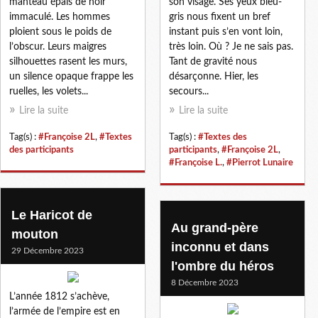
manteau épais de noir
son visage. Ses yeux bleu-
immaculé. Les hommes
gris nous fixent un bref
ploient sous le poids de
instant puis s’en vont loin,
l’obscur. Leurs maigres
très loin. Où ? Je ne sais pas.
silhouettes rasent les murs,
Tant de gravité nous
un silence opaque frappe les
désarçonne. Hier, les
ruelles, les volets...
secours...
Lire la suite
Lire la suite
Tag(s) :
#Françoise 2L
,
#Textes
Tag(s) :
#Textes des
des participants
participants
,
#Françoise 2L
,
#Françoise L.
,
#Pierrot Lunaire
Le Haricot de
Au grand-père
mouton
inconnu et dans
29 Décembre 2023
l'ombre du héros
8 Décembre 2023
L’année 1812 s’achève,
l’armée de l’empire est en