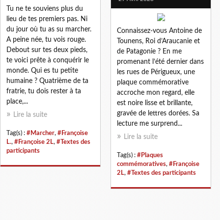
Tu ne te souviens plus du
lieu de tes premiers pas. Ni
du jour où tu as su marcher.
Connaissez-vous Antoine de
A peine née, tu vois rouge.
Tounens, Roi d’Araucanie et
Debout sur tes deux pieds,
de Patagonie ? En me
te voici prête à conquérir le
promenant l’été dernier dans
monde. Qui es tu petite
les rues de Périgueux, une
humaine ? Quatrième de ta
plaque commémorative
fratrie, tu dois rester à ta
accroche mon regard, elle
place,...
est noire lisse et brillante,
gravée de lettres dorées. Sa
Lire la suite
lecture me surprend...
Tag(s) :
#Marcher
,
#Françoise
Lire la suite
L.
,
#Françoise 2L
,
#Textes des
participants
Tag(s) :
#Plaques
commémoratives
,
#Françoise
2L
,
#Textes des participants