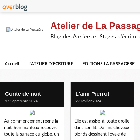
Atelier de La Passa
Blog des Ateliers et Stages d'écritur
Accueil
L'ATELIER D'ECRITURE
EDITIONS LA PASSAGERE
francoise 2l
Conte de nuit
L'ami Pierrot
17 Septembre 2024
29 Février 2024
Au commencement règne la
Elle est assise là, toute droite
nuit. Son manteau recouvre
dans son lit. De fins cheveux
toute la surface du globe, un
blonds dessinent l’ovale de