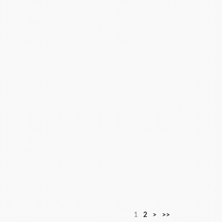
1
2
>
>>