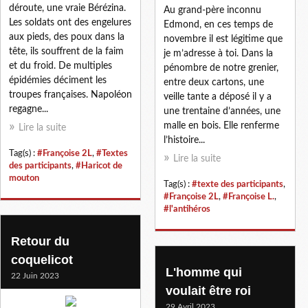
déroute, une vraie Bérézina.
Au grand-père inconnu
Les soldats ont des engelures
Edmond, en ces temps de
aux pieds, des poux dans la
novembre il est légitime que
tête, ils souffrent de la faim
je m’adresse à toi. Dans la
et du froid. De multiples
pénombre de notre grenier,
épidémies déciment les
entre deux cartons, une
troupes françaises. Napoléon
veille tante a déposé il y a
regagne...
une trentaine d’années, une
malle en bois. Elle renferme
Lire la suite
l’histoire...
Tag(s) :
#Françoise 2L
,
#Textes
Lire la suite
des participants
,
#Haricot de
mouton
Tag(s) :
#texte des participants
,
#Françoise 2L
,
#Françoise L.
,
#l'antihéros
Retour du
coquelicot
L'homme qui
22 Juin 2023
voulait être roi
29 Avril 2023