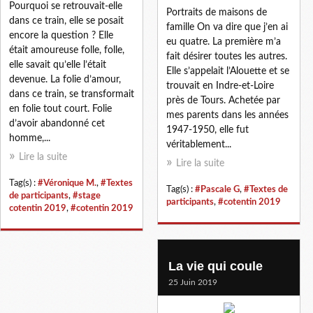
Pourquoi se retrouvait-elle
Portraits de maisons de
dans ce train, elle se posait
famille On va dire que j’en ai
encore la question ? Elle
eu quatre. La première m’a
était amoureuse folle, folle,
fait désirer toutes les autres.
elle savait qu’elle l’était
Elle s’appelait l’Alouette et se
devenue. La folie d’amour,
trouvait en Indre-et-Loire
dans ce train, se transformait
près de Tours. Achetée par
en folie tout court. Folie
mes parents dans les années
d’avoir abandonné cet
1947-1950, elle fut
homme,...
véritablement...
Lire la suite
Lire la suite
Tag(s) :
#Véronique M.
,
#Textes
Tag(s) :
#Pascale G
,
#Textes de
de participants
,
#stage
participants
,
#cotentin 2019
cotentin 2019
,
#cotentin 2019
La vie qui coule
25 Juin 2019