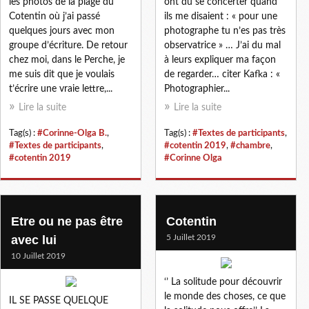
les photos de la plage du
ont dû se concerter quand
Cotentin où j’ai passé
ils me disaient : « pour une
quelques jours avec mon
photographe tu n’es pas très
groupe d’écriture. De retour
observatrice » … J’ai du mal
chez moi, dans le Perche, je
à leurs expliquer ma façon
me suis dit que je voulais
de regarder… citer Kafka : «
t’écrire une vraie lettre,...
Photographier...
Lire la suite
Lire la suite
Tag(s) :
#Corinne-Olga B.
,
Tag(s) :
#Textes de participants
,
#Textes de participants
,
#cotentin 2019
,
#chambre
,
#cotentin 2019
#Corinne Olga
Etre ou ne pas être
Cotentin
avec lui
5 Juillet 2019
10 Juillet 2019
‘’ La solitude pour découvrir
le monde des choses, ce que
IL SE PASSE QUELQUE