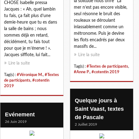
la solitude nous offre’’ La
CHOSE Isabelle pressa
mer n’est pas encore visible,
Jacques : « Ah, quel lambin
seul résonne le bruit des
tu fais, ça fait plus d’une
rouleaux se déroulant
demie-heure que tu es dans
inlassablement comme un
la salle de bains ; nous
métronome. Puis je devine
sommes déjà en retard,
les flots encadrés par deux
décidément, tu fais tout
massifs de...
pour que je m’énerve ! ».
Jacques sifflote, lui fait...
Lire la suite
Lire la suite
Tag(s) :
#Textes de participants
,
#Anne P.
,
#cotentin 2019
Tag(s) :
#Véronique M.
,
#Textes
de participants
,
#cotentin
2019
Quelque jours à
Saint Vaast, textes
Evénement
de Pascale
26 Juin 2019
2 Juillet 2019