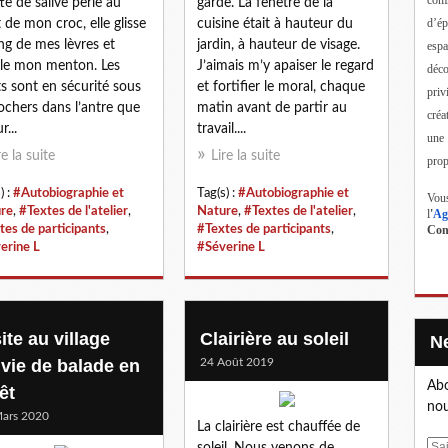
te de salive perle au
garde. La fenêtre de la
d’ép
 de mon croc, elle glisse
cuisine était à hauteur du
ong de mes lèvres et
jardin, à hauteur de visage.
esp
lle mon menton. Les
J’aimais m’y apaiser le regard
déc
ts sont en sécurité sous
et fortifier le moral, chaque
priv
rochers dans l’antre que
matin avant de partir au
créa
r...
travail....
une
re la suite
Lire la suite
prop
) :
#Autobiographie et
Tag(s) :
#Autobiographie et
Vous
re
,
#Textes de l'atelier
,
Nature
,
#Textes de l'atelier
,
l
'
Ag
tes de participants
,
#Textes de participants
,
Cont
erine L
#Séverine L
ite au village
Clairière au soleil
ivie de balade en
24 Août 2019
Abo
êt
nou
ars 2020
La clairière est chauffée de
E
soleil. Nous venons de