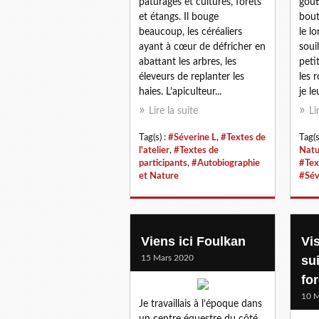
pâturages et cultures, forêts
gout
et étangs. Il bouge
bout
beaucoup, les céréaliers
le l
ayant à cœur de défricher en
soui
abattant les arbres, les
peti
éleveurs de replanter les
les 
haies. L’apiculteur...
je leu
Lire la suite
Li
Tag(s) :
#Séverine L
,
#Textes de
Tag(s
l'atelier
,
#Textes de
Natu
participants
,
#Autobiographie
#Tex
et Nature
#Sév
Viens ici Foulkan
Vis
15 Mars 2020
su
for
10 M
Je travaillais à l’époque dans
un centre équestre du côté