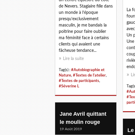
de Nevers. Stagiaire fille dans
La f
un monde à l’époque
four
presqu’exclusivement
gauc
masculin, je me bandais la
avec
poitrine pour faire oublier
Un p
ma féminité face à certains
Une 
clients qui avaient une
cont
fâcheuse tendance...
coup
Lire la suite
riviè
endo
Tag(s) :
#Autobiographie et
Li
Nature
,
#Textes de l'atelier
,
#Textes de participants
,
#Séverine L
Tag(s
#Aut
#Text
part
Jane Avril quittant
le moulin rouge
19 Août 2019
Le