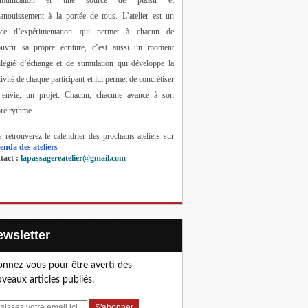
anouissement à la portée de tous. 
L’atelier est un 
ace d’expérimentation qui permet à chacun de 
ouvrir sa propre écriture, c’est aussi un moment 
ilégié d’échange et de stimulation qui développe la 
tivité de chaque participant et lui permet de concrétiser 
 envie, un projet. Chacun, chacune avance à son 
re rythme.
 retrouverez le calendrier des prochains ateliers sur 
enda des ateliers
act : 
lapassagereatelier@gmail.com
Newsletter
nnez-vous pour être averti des
veaux articles publiés.