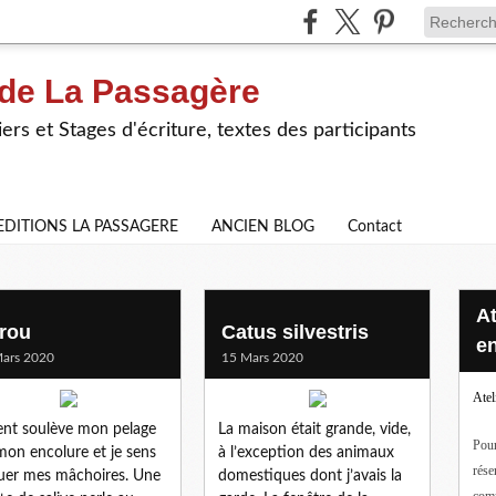
 de La Passagère
iers et Stages d'écriture, textes des participants
EDITIONS LA PASSAGERE
ANCIEN BLOG
Contact
Ateliers d'écriture en ligne ou
rou
Catus silvestris
en
ars 2020
15 Mars 2020
Atel
ent soulève mon pelage
La maison était grande, vide,
Pour
mon encolure et je sens
à l’exception des animaux
rése
uer mes mâchoires. Une
domestiques dont j’avais la
com