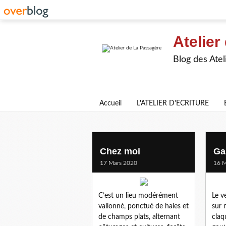
Atelier
Blog des Atel
Accueil
L'ATELIER D'ECRITURE
severine l
Chez moi
Ga
17 Mars 2020
16 M
C’est un lieu modérément
Le v
vallonné, ponctué de haies et
sur 
de champs plats, alternant
claq