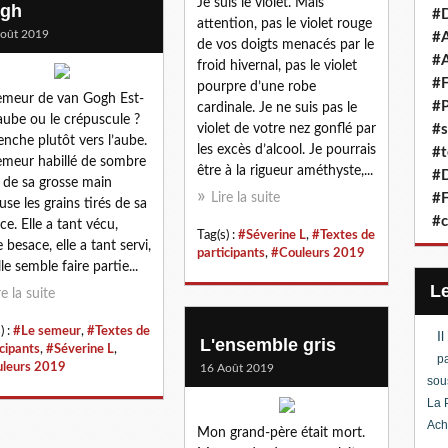
Je suis le violet. Mais
gh
#D
attention, pas le violet rouge
oût 2019
#A
de vos doigts menacés par le
#A
froid hivernal, pas le violet
#F
pourpre d’une robe
emeur de van Gogh Est-
#P
cardinale. Je ne suis pas le
’aube ou le crépuscule ?
violet de votre nez gonflé par
#s
enche plutôt vers l’aube.
les excès d’alcool. Je pourrais
#t
emeur habillé de sombre
être à la rigueur améthyste,...
#D
e de sa grosse main
Lire la suite
#F
euse les grains tirés de sa
#c
ce. Elle a tant vécu,
Tag(s) :
#Séverine L
,
#Textes de
 besace, elle a tant servi,
participants
,
#Couleurs 2019
le semble faire partie...
re la suite
) :
#Le semeur
,
#Textes de
I
L'ensemble gris
icipants
,
#Séverine L
,
pa
leurs 2019
16 Août 2019
sou
La 
Ach
Mon grand-père était mort.