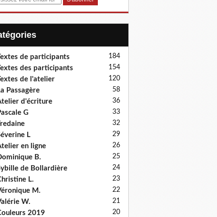
Catégories
184
extes de participants
154
extes des participants
120
extes de l'atelier
58
a Passagère
36
telier d'écriture
33
ascale G
32
redaine
29
éverine L
26
telier en ligne
25
ominique B.
24
ybille de Bollardière
23
hristine L.
22
éronique M.
21
alérie W.
20
ouleurs 2019