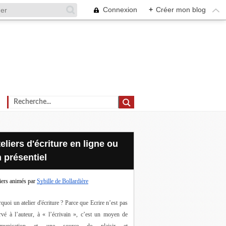
Connexion
+
Créer mon blog
 présentiel
iers animés par
Sybille de Bollardière
quoi un atelier d'écriture ? Parce que Ecrire n’est pas 
rvé à l’auteur, à « l’écrivain », c’est un moyen de 
munication et une source de plaisir et 