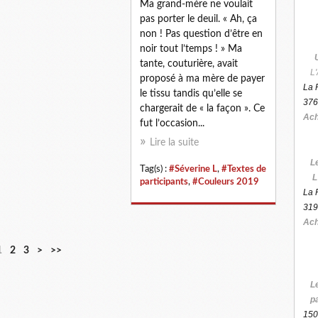
Ma grand-mère ne voulait
pas porter le deuil. « Ah, ça
non ! Pas question d’être en
noir tout l’temps ! » Ma
tante, couturière, avait
L'
proposé à ma mère de payer
La 
le tissu tandis qu’elle se
376
chargerait de « la façon ». Ce
Ach
fut l’occasion...
Lire la suite
L
Tag(s) :
#Séverine L
,
#Textes de
L
participants
,
#Couleurs 2019
La 
319
Ach
1
2
3
>
>>
L
p
150