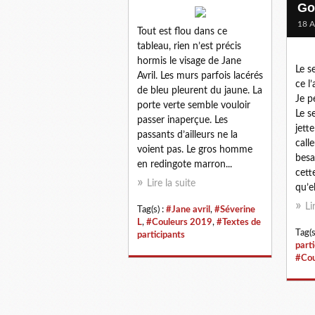
Go
18 A
Tout est flou dans ce
tableau, rien n’est précis
hormis le visage de Jane
Le s
Avril. Les murs parfois lacérés
ce l
de bleu pleurent du jaune. La
Je p
porte verte semble vouloir
Le s
passer inaperçue. Les
jett
passants d’ailleurs ne la
call
voient pas. Le gros homme
besa
en redingote marron...
cette
Lire la suite
qu’el
Li
Tag(s) :
#Jane avril
,
#Séverine
L
,
#Couleurs 2019
,
#Textes de
Tag(s
participants
part
#Cou