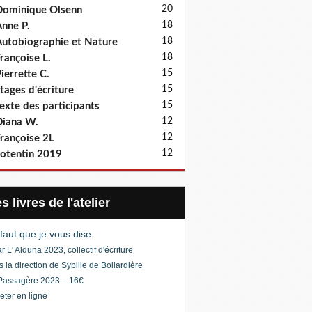
20
ominique Olsenn
18
nne P.
18
utobiographie et Nature
18
rançoise L.
15
ierrette C.
15
tages d'écriture
15
exte des participants
12
iana W.
12
rançoise 2L
12
otentin 2019
Les livres de l'atelier
l faut que je vous dise
r L' Alduna 2023, collectif d'écriture
s la direction de Sybille de Bollardière
Passagère 2023 - 16€
eter en ligne