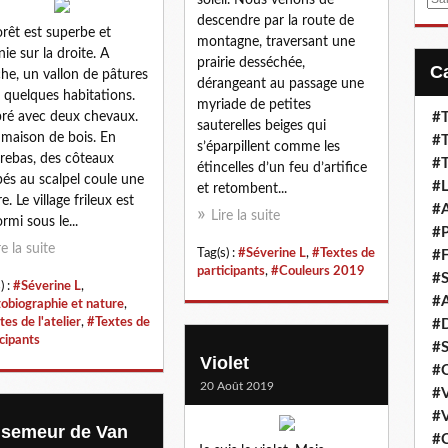
m
descendre par la route de
orêt est superbe et
a
montagne, traversant une
nie sur la droite. A
i
prairie desséchée,
he, un vallon de pâtures
l
dérangeant au passage une
 quelques habitations.
myriade de petites
ré avec deux chevaux.
#T
sauterelles beiges qui
maison de bois. En
#T
s’éparpillent comme les
rebas, des côteaux
#T
étincelles d’un feu d’artifice
és au scalpel coule une
#L
et retombent...
re. Le village frileux est
#A
Lire la suite
rmi sous le...
#P
re la suite
Tag(s) :
#Séverine L
,
#Textes de
#F
participants
,
#Couleurs 2019
#S
) :
#Séverine L
,
#A
obiographie et nature
,
es de l'atelier
,
#Textes de
#D
icipants
#S
Violet
#C
20 Août 2019
#V
#V
 semeur de Van
#C