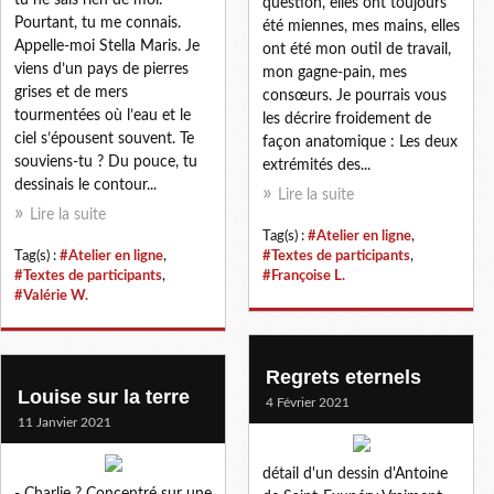
question, elles ont toujours
Pourtant, tu me connais.
été miennes, mes mains, elles
Appelle-moi Stella Maris. Je
ont été mon outil de travail,
viens d’un pays de pierres
mon gagne-pain, mes
grises et de mers
consœurs. Je pourrais vous
tourmentées où l’eau et le
les décrire froidement de
ciel s’épousent souvent. Te
façon anatomique : Les deux
souviens-tu ? Du pouce, tu
extrémités des...
dessinais le contour...
Lire la suite
Lire la suite
Tag(s) :
#Atelier en ligne
,
Tag(s) :
#Atelier en ligne
,
#Textes de participants
,
#Textes de participants
,
#Françoise L.
#Valérie W.
Regrets eternels
Louise sur la terre
4 Février 2021
11 Janvier 2021
détail d'un dessin d'Antoine
- Charlie ? Concentré sur une