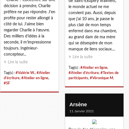
de Saint-Exupéry Vraiment,
décision à prendre, Charlie
le monde actuel ne me
préfère ne pas répondre. J’en
convient pas. Aussi, depuis
profite pour rester allongé à
que j’ai 10 ans, je passe le
côté de lui. J’aime bien
plus clair de mon temps
regarder Charlie à l’œuvre.
enfermé dans ma chambre,
Des milliers d’idées à la
au grand dam de ma mère
seconde, il m’impressionne
qui se désespère de mon
toujours. Ingénieur-
manque de liens sociaux....
concepteur...
Lire la suite
Lire la suite
Tag(s) :
#Atelier en ligne
,
Tag(s) :
#Valérie W.
,
#Atelier
#Atelier d'écriture
,
#Textes de
d'écriture
,
#Atelier en ligne
,
participants
,
#Véronique M.
#SF
Arsène
11 Janvier 2021