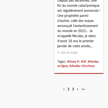
Depuis des décennies, une
fin du monde cataclysmique
est régulièrement annoncée !
Une prophétie parmi
d’autres, celle des mayas
annonçait l’anéantissement
du monde en 2012… Je
m’appelle Nicolas, je viens
d’avoir 18 ans le premier
janvier de cette année,...
Lire la suite
Tag(s) :
#Anne P.
,
#SF
,
#Atelier
en ligne
,
#Atelier d'écriture
1
2
3
>
>>