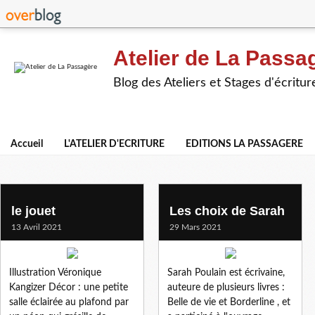
Atelier de La Passa
Blog des Ateliers et Stages d'écritur
Accueil
L'ATELIER D'ECRITURE
EDITIONS LA PASSAGERE
atelier en ligne
le jouet
Les choix de Sarah
13 Avril 2021
29 Mars 2021
Illustration Véronique
Sarah Poulain est écrivaine,
Kangizer Décor : une petite
auteure de plusieurs livres :
salle éclairée au plafond par
Belle de vie et Borderline , et