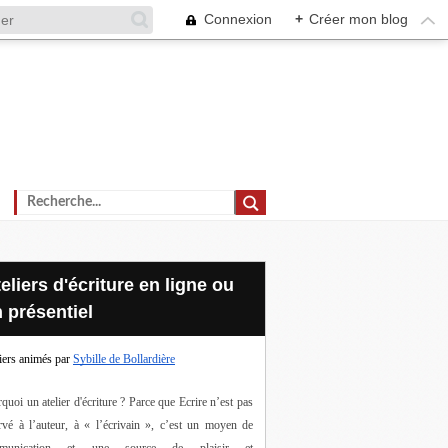
Connexion
+
Créer mon blog
 présentiel
iers animés par
Sybille de Bollardière
quoi un atelier d'écriture ? Parce que Ecrire n’est pas 
rvé à l’auteur, à « l’écrivain », c’est un moyen de 
munication et une source de plaisir et 