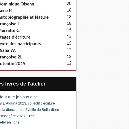
20
ominique Olsenn
18
nne P.
18
utobiographie et Nature
18
rançoise L.
15
ierrette C.
15
tages d'écriture
15
exte des participants
12
iana W.
12
rançoise 2L
12
otentin 2019
Les livres de l'atelier
l faut que je vous dise
r L' Alduna 2023, collectif d'écriture
s la direction de Sybille de Bollardière
Passagère 2023 - 16€
eter en ligne