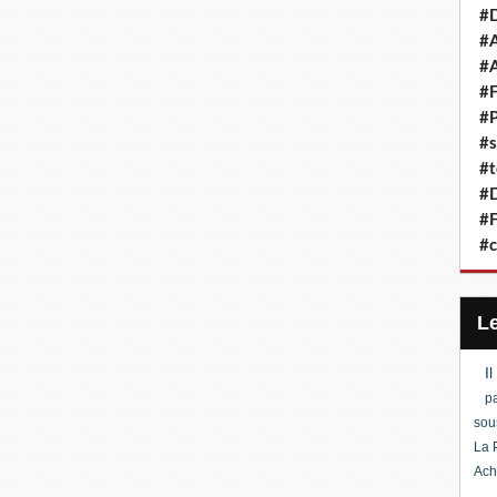
#D
#A
#A
#F
#P
#s
#t
#D
#F
#c
I
pa
sou
La 
Ach