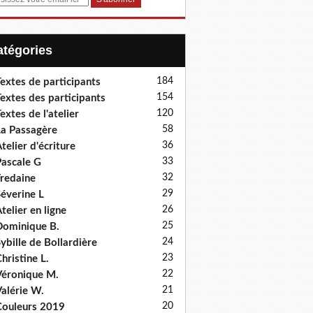
Catégories
184
extes de participants
154
extes des participants
120
extes de l'atelier
58
a Passagère
36
telier d'écriture
33
ascale G
32
redaine
29
éverine L
26
telier en ligne
25
ominique B.
24
ybille de Bollardière
23
hristine L.
22
éronique M.
21
alérie W.
20
ouleurs 2019