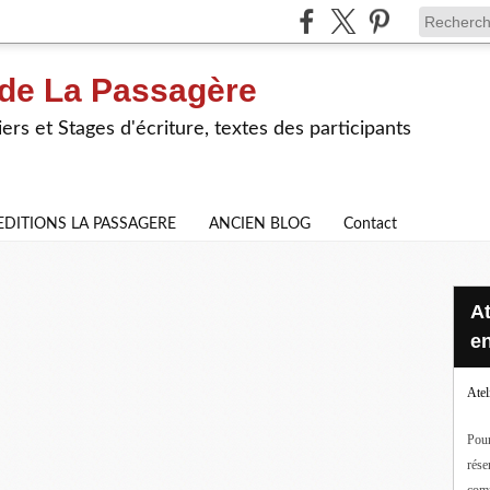
 de La Passagère
iers et Stages d'écriture, textes des participants
EDITIONS LA PASSAGERE
ANCIEN BLOG
Contact
Ateliers d'écriture en ligne ou
en
Atel
Pour
rése
com