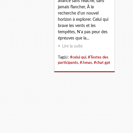
avance sans relâche, sans
jamais flancher, À la
recherche d'un nouvel
horizon à explorer. Celui qui
brave les vents et les
tempêtes, N'a pas peur des
épreuves que la...
Lire la suite
Tag(s) :
#celui qui
,
#Textes des
participants
,
#Jonas
,
#chat gpt