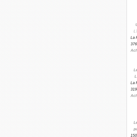
L'
La 
376
Ach
L
L
La 
319
Ach
L
p
150