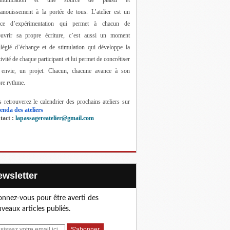
anouissement à la portée de tous. 
L’atelier est un 
ace d’expérimentation qui permet à chacun de 
ouvrir sa propre écriture, c’est aussi un moment 
ilégié d’échange et de stimulation qui développe la 
tivité de chaque participant et lui permet de concrétiser 
 envie, un projet. Chacun, chacune avance à son 
re rythme.
 retrouverez le calendrier des prochains ateliers sur 
enda des ateliers
act : 
lapassagereatelier@gmail.com
Newsletter
nnez-vous pour être averti des
veaux articles publiés.