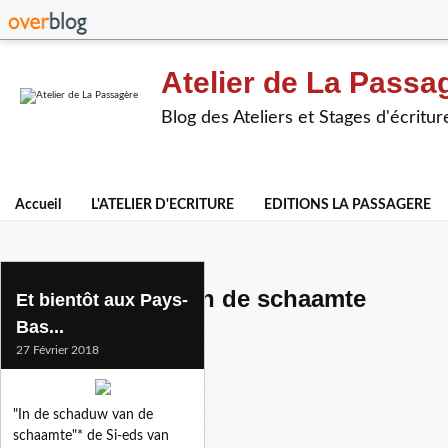
Atelier de La Passa
Blog des Ateliers et Stages d'écritur
Accueil
L'ATELIER D'ECRITURE
EDITIONS LA PASSAGERE
in de schaduw van de schaamte
Et bientôt aux Pays-
Bas...
27 Février 2018
"In de schaduw van de
schaamte"* de Si-eds van