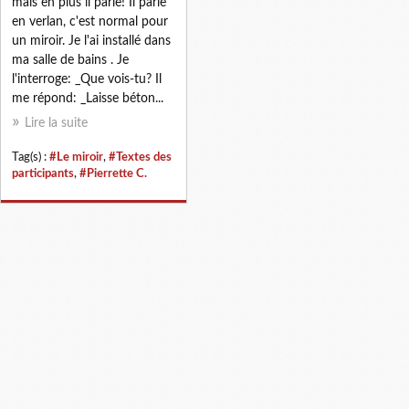
mais en plus il parle! Il parle
en verlan, c'est normal pour
un miroir. Je l'ai installé dans
ma salle de bains . Je
l'interroge: _Que vois-tu? Il
me répond: _Laisse béton...
Lire la suite
Tag(s) :
#Le miroir
,
#Textes des
participants
,
#Pierrette C.