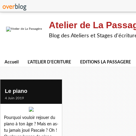
Atelier de La Passa
Blog des Ateliers et Stages d'écritur
Accueil
L'ATELIER D'ECRITURE
EDITIONS LA PASSAGERE
le piano
Le piano
4 Juin 2019
Pourquoi vouloir rejouer du
piano à ton âge ? Mais en as-
tu jamais joué Pascale ? Oh !