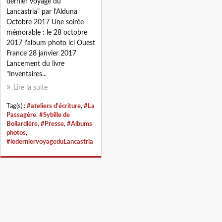
dernier voyage du
Lancastria" par l'Alduna
Octobre 2017 Une soirée
mémorable : le 28 octobre
2017 l'album photo ici Ouest
France 28 janvier 2017
Lancement du livre
"Inventaires...
Lire la suite
Tag(s) :
#ateliers d'écriture
,
#La
Passagère
,
#Sybille de
Bollardière
,
#Presse
,
#Albums
photos
,
#lederniervoyageduLancastria