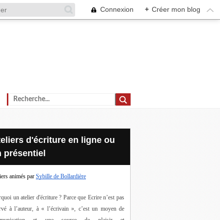
Connexion
+
Créer mon blog
 présentiel
iers animés par
Sybille de Bollardière
quoi un atelier d'écriture ? Parce que Ecrire n’est pas 
rvé à l’auteur, à « l’écrivain », c’est un moyen de 
munication et une source de plaisir et 