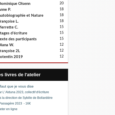
20
ominique Olsenn
18
nne P.
18
utobiographie et Nature
18
rançoise L.
15
ierrette C.
15
tages d'écriture
15
exte des participants
12
iana W.
12
rançoise 2L
12
otentin 2019
Les livres de l'atelier
l faut que je vous dise
r L' Alduna 2023, collectif d'écriture
s la direction de Sybille de Bollardière
Passagère 2023 - 16€
eter en ligne