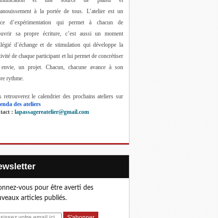
anouissement à la portée de tous. 
L’atelier est un 
ace d’expérimentation qui permet à chacun de 
ouvrir sa propre écriture, c’est aussi un moment 
ilégié d’échange et de stimulation qui développe la 
tivité de chaque participant et lui permet de concrétiser 
 envie, un projet. Chacun, chacune avance à son 
re rythme.
 retrouverez le calendrier des prochains ateliers sur 
enda des ateliers
act : 
lapassagereatelier@gmail.com
Newsletter
nnez-vous pour être averti des
veaux articles publiés.