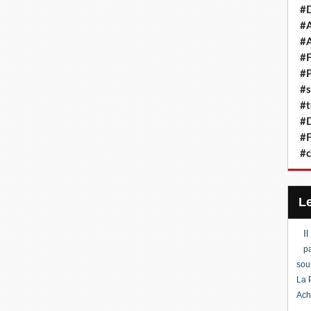
#D
#A
#A
#F
#P
#s
#t
#D
#F
#c
I
pa
sou
La 
Ach