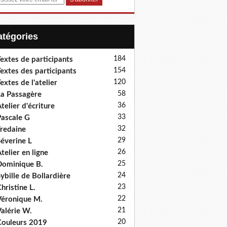
Catégories
184
extes de participants
154
extes des participants
120
extes de l'atelier
58
a Passagère
36
telier d'écriture
33
ascale G
32
redaine
29
éverine L
26
telier en ligne
25
ominique B.
24
ybille de Bollardière
23
hristine L.
22
éronique M.
21
alérie W.
20
ouleurs 2019