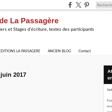
 de La Passagère
iers et Stages d'écriture, textes des participants
EDITIONS LA PASSAGERE
ANCIEN BLOG
Contact
Ateliers d'écriture en ligne ou
 juin 2017
en
Atel
Pour
rése
com