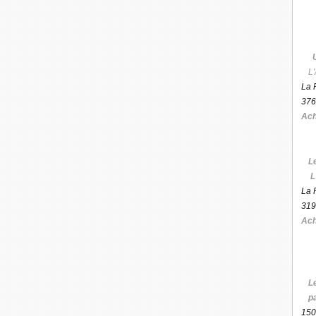
L'
La 
376
Ach
L
L
La 
319
Ach
L
p
150