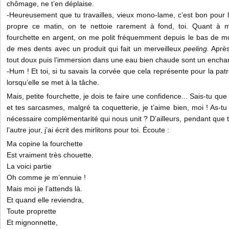
chômage, ne t’en déplaise.
-Heureusement que tu travailles, vieux mono-lame, c’est bon pour l
propre ce matin, on te nettoie rarement à fond, toi. Quant à mo
fourchette en argent, on me polit fréquemment depuis le bas de m
de mes dents avec un produit qui fait un merveilleux
peeling.
Après 
tout doux puis l’immersion dans une eau bien chaude sont un enchant
-Hum ! Et toi, si tu savais la corvée que cela représente pour la pa
lorsqu’elle se met à la tâche.
Mais, petite fourchette, je dois te faire une confidence... Sais-tu 
et tes sarcasmes, malgré ta coquetterie, je t’aime bien, moi ! As-tu 
nécessaire complémentarité qui nous unit ? D’ailleurs, pendant que tu
l’autre jour, j’ai écrit des mirlitons pour toi. Écoute :
Ma copine la fourchette
Est vraiment très chouette.
La voici partie
Oh comme je m’ennuie !
Mais moi je l’attends là.
Et quand elle reviendra,
Toute proprette
Et mignonnette,