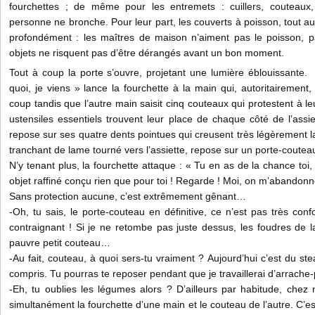
fourchettes ; de même pour les entremets : cuillers, couteaux, 
personne ne bronche. Pour leur part, les couverts à poisson, tout a
profondément : les maîtres de maison n’aiment pas le poisson, 
objets ne risquent pas d’être dérangés avant un bon moment.
Tout à coup la porte s’ouvre, projetant une lumière éblouissante
quoi, je viens » lance la fourchette à la main qui, autoritairement,
coup tandis que l’autre main saisit cinq couteaux qui protestent à l
ustensiles essentiels trouvent leur place de chaque côté de l’assie
repose sur ses quatre dents pointues qui creusent très légèrement la
tranchant de lame tourné vers l’assiette, repose sur un porte-coutea
N’y tenant plus, la fourchette attaque : « Tu en as de la chance toi
objet raffiné conçu rien que pour toi ! Regarde ! Moi, on m’abandonne
Sans protection aucune, c’est extrêmement gênant…
-Oh, tu sais, le porte-couteau en définitive, ce n’est pas très conf
contraignant ! Si je ne retombe pas juste dessus, les foudres de 
pauvre petit couteau…
-Au fait, couteau, à quoi sers-tu vraiment ? Aujourd’hui c’est du st
compris. Tu pourras te reposer pendant que je travaillerai d’arrache-
-Eh, tu oublies les légumes alors ? D’ailleurs par habitude, chez
simultanément la fourchette d’une main et le couteau de l’autre. C’es