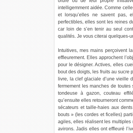
ordre ou de leur propre initiati
intelligemment aidée. Comme celles d
et lorsqu’elles ne savent pas, e
perfectibles, elles sont les reines 
car loin de s’en tenir au seul con
qualités. Je vous citerai quelques-u
Intuitives, mes mains perçoivent l
effleurement. Elles approchent l’obje
pour le désigner. Actives, elles cue
bout des doigts, les fruits au sucre 
livre, la clef glaciale d’une vieill
fermement les manches de toutes so
tondeuse à gazon, couteau effil
qu’ensuite elles retourneront comme
sécateurs et taille-haies aux dents
bouts » (les cordes et ficelles) pa
agiles, elles réalisent les multipl
avirons. Jadis elles ont effleuré l’