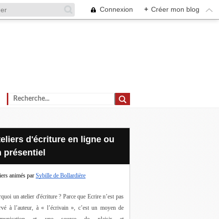
Connexion
+
Créer mon blog
 présentiel
iers animés par
Sybille de Bollardière
quoi un atelier d'écriture ? Parce que Ecrire n’est pas 
rvé à l’auteur, à « l’écrivain », c’est un moyen de 
munication et une source de plaisir et 