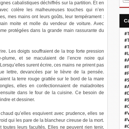
gnes cabalistiques déchiffrés sur la partition. Et en
m
 avec colère les malheureuses touches qui n’en
a
es, mes mains ont leurs goûts, leur tempérament :
i
main moite et molle du vendeur de voiture. Avec
l
omme protégées dans la grande main rassurante du
#T
#T
#T
re. Les doigts souffraient de la trop forte pression
#L
e-plume, et se maculaient de l’encre noire qui
#A
 Lorsqu’elles surent écrire, ces mains ne prirent pas
#P
ue lettre, devancées par le lièvre de la pensée.
#F
ient la terre rouge grattée sur le bord de la mare
#S
 ongles, elles en confectionnaient de maladroites
#A
e ensuite dans le four de la cuisine. Ce besoin de
#D
eindre et dessiner.
#S
#C
 chaud qu’elles esquivent avec prudence, elles se
#V
roid qui les pare de la blancheur cireuse de la mort.
#V
#C
t toutes leurs facultés. Elles ne peuvent rien tenir,