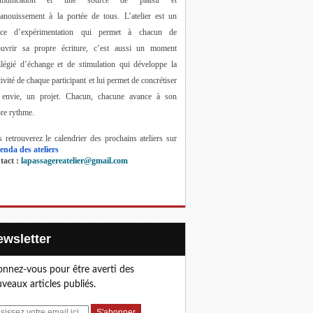
anouissement à la portée de tous. 
L’atelier est un 
ace d’expérimentation qui permet à chacun de 
ouvrir sa propre écriture, c’est aussi un moment 
ilégié d’échange et de stimulation qui développe la 
tivité de chaque participant et lui permet de concrétiser 
 envie, un projet. Chacun, chacune avance à son 
re rythme.
 retrouverez le calendrier des prochains ateliers sur 
enda des ateliers
act : 
lapassagereatelier@gmail.com
Newsletter
nnez-vous pour être averti des
veaux articles publiés.