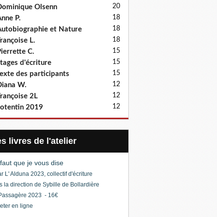
20
ominique Olsenn
18
nne P.
18
utobiographie et Nature
18
rançoise L.
15
ierrette C.
15
tages d'écriture
15
exte des participants
12
iana W.
12
rançoise 2L
12
otentin 2019
Les livres de l'atelier
l faut que je vous dise
r L' Alduna 2023, collectif d'écriture
s la direction de Sybille de Bollardière
Passagère 2023 - 16€
eter en ligne