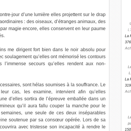
tre-jour d’une lumière elles projettent sur le drap
aordinaires : des oiseaux, d’étranges animaux, des
 par magie encore, elles conservent en leur paume
L'
és.
La 
376
Ach
s me dirigent fort bien dans le noir absolu pour
vec soulagement qu’elles ont mémorisé les contours
ds l’immense secours qu’elles rendent aux non-
L
L
La 
cessaires, sont hélas soumises à la souffrance. Le
319
eur cas, les examine, intervient afin qu’elles
Ach
’une d’elles sortira de l’épreuve emballée dans un
mineux qu’il aura fallu couper la manche pour le
s semaines, une seule de ces deux inséparables
L
peine soutenue par sa consœur opérée. Lors de sa
p
écouvrira avec tristesse son incapacité à rendre le
150