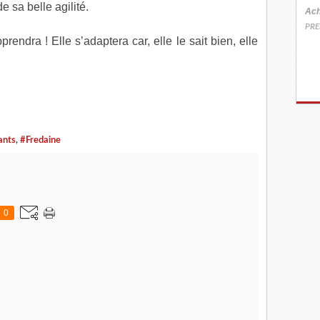
e sa belle agilité.
Ach
PRE
endra ! Elle s’adaptera car, elle le sait bien, elle
ants
,
#Fredaine
0