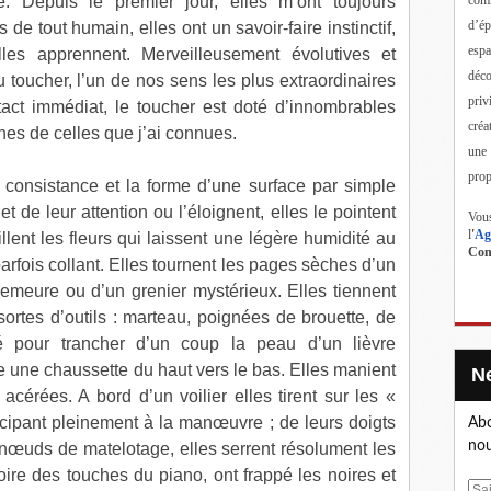
ve. Depuis le premier jour, elles m’ont toujours
d’ép
e tout humain, elles ont un savoir-faire instinctif,
esp
lles apprennent. Merveilleusement évolutives et
déc
du toucher, l’un de nos sens les plus extraordinaires
priv
tact immédiat, le toucher est doté d’innombrables
créa
nes de celles que j’ai connues.
une
prop
a consistance et la forme d’une surface par simple
t de leur attention ou l’éloignent, elles le pointent
Vous
l
'
Ag
illent les fleurs qui laissent une légère humidité au
Cont
parfois collant. Elles tournent les pages sèches d’un
e demeure ou d’un grenier mystérieux. Elles tiennent
rtes d’outils : marteau, poignées de brouette, de
é pour trancher d’un coup la peau d’un lièvre
 une chaussette du haut vers le bas. Elles manient
 acérées. A bord d’un voilier elles tirent sur les «
rticipant pleinement à la manœuvre ; de leurs doigts
Abo
nou
es nœuds de matelotage, elles serrent résolument les
ivoire des touches du piano, ont frappé les noires et
E