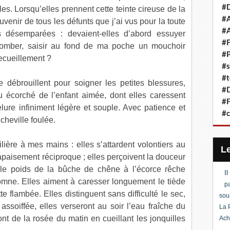
#D
les. Lorsqu’elles prennent cette teinte cireuse de la
#A
uvenir de tous les défunts que j’ai vus pour la toute
#A
s désemparées : devaient-elles d’abord essuyer
#F
 tomber, saisir au fond de ma poche un mouchoir
#P
ecueillement ?
#s
#t
 débrouillent pour soigner les petites blessures,
#D
 écorché de l’enfant aimée, dont elles caressent
#F
lure infiniment légère et souple. Avec patience et
#c
cheville foulée.
ilière à mes mains : elles s’attardent volontiers au
paisement réciproque ; elles perçoivent la douceur
e, le poids de la bûche de chêne à l’écorce rêche
I
tomne. Elles aiment à caresser longuement le tiède
pa
 flambée. Elles distinguent sans difficulté le sec,
sou
 assoiffée, elles verseront au soir l’eau fraîche du
La 
ont de la rosée du matin en cueillant les jonquilles
Ach