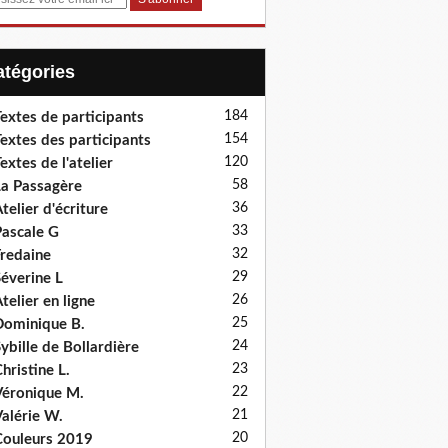
Catégories
184
extes de participants
154
extes des participants
120
extes de l'atelier
58
a Passagère
36
telier d'écriture
33
ascale G
32
redaine
29
éverine L
26
telier en ligne
25
ominique B.
24
ybille de Bollardière
23
hristine L.
22
éronique M.
21
alérie W.
20
ouleurs 2019