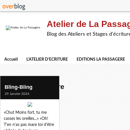
Atelier de La Passa
Blog des Ateliers et Stages d'écritur
Accueil
L'ATELIER D'ECRITURE
EDITIONS LA PASSAGERE
atelier la passagere
Bling-Bling
29 Janvier 2024
«Chut Moins fort, tu me
casses les oreilles...» «Oh!
T'en n'as pas mare toi d'être