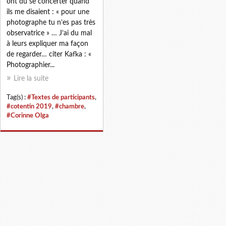
ont dû se concerter quand
ils me disaient : « pour une
photographe tu n’es pas très
observatrice » … J’ai du mal
à leurs expliquer ma façon
de regarder… citer Kafka : «
Photographier...
Lire la suite
Tag(s) :
#Textes de participants
,
#cotentin 2019
,
#chambre
,
#Corinne Olga