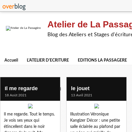
Atelier de La Passa
Blog des Ateliers et Stages d'écritur
Accueil
L'ATELIER D'ECRITURE
EDITIONS LA PASSAGERE
dominique olsenn
Il me regarde
le jouet
18 Août 2021
13 Avril 2021
Il me regarde. Tout le temps.
Illustration Véronique
Je vois ses yeux qui
Kangizer Décor : une petite
étincellent dans le noir
salle éclairée au plafond par