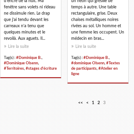
d’encre de la nuit. Ma
un néon qui grésille de
fenêtre sans volets ni rideau
temps à autre. Une table
ne dissimule rien. Le drap
rectangulaire, grise. Deux
que j’ai tendu devant les
chaises métalliques noires
carreaux n’a tenu que
rivées au sol. Un homme et
quelques minutes et le
une femme les occupent. Un
revoilà. Aux aguets. Il...
médecin en bras...
Lire la suite
Lire la suite
Tag(s) :
#Dominique B.
,
Tag(s) :
#Dominique B.
,
#Dominique Olsenn
,
#dominique Olsenn
,
#Textes
#Territoires
,
#stages d'écriture
de participants
,
#Atelier en
ligne
<<
<
1
2
3