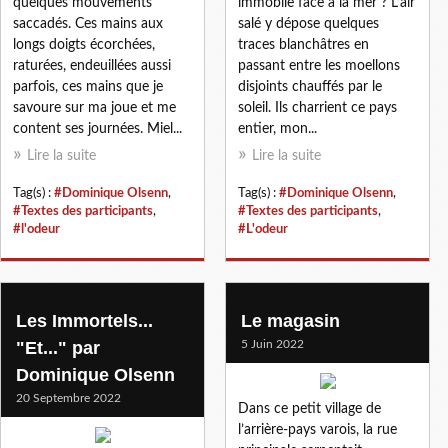
quelques mouvements
immobile face à la mer ? L’air
saccadés. Ces mains aux
salé y dépose quelques
longs doigts écorchées,
traces blanchâtres en
raturées, endeuillées aussi
passant entre les moellons
parfois, ces mains que je
disjoints chauffés par le
savoure sur ma joue et me
soleil. Ils charrient ce pays
content ses journées. Miel...
entier, mon...
Lire la suite
Lire la suite
Tag(s) :
#Dominique Olsenn
,
Tag(s) :
#Dominique Olsenn
,
#Textes des participants
,
#Textes des participants
,
#l'odeur
#L'odeur
Les Immortels...
Le magasin
"Et..." par
5 Juin 2022
Dominique Olsenn
20 Septembre 2022
Dans ce petit village de
l’arrière-pays varois, la rue