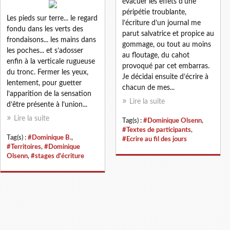
évacuer les effets d’une
péripétie troublante,
Les pieds sur terre... le regard
l’écriture d’un journal me
fondu dans les verts des
parut salvatrice et propice au
frondaisons... les mains dans
gommage, ou tout au moins
les poches... et s’adosser
au floutage, du cahot
enfin à la verticale rugueuse
provoqué par cet embarras.
du tronc. Fermer les yeux,
Je décidai ensuite d’écrire à
lentement, pour guetter
chacun de mes...
l’apparition de la sensation
Lire la suite
d’être présente à l’union...
Lire la suite
Tag(s) :
#Dominique Olsenn
,
#Textes de participants
,
Tag(s) :
#Dominique B.
,
#Ecrire au fil des jours
#Territoires
,
#Dominique
Olsenn
,
#stages d'écriture