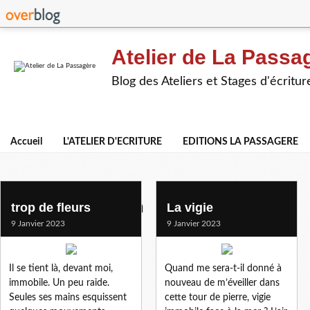
Atelier de La Passa
Blog des Ateliers et Stages d'écritur
Accueil
L'ATELIER D'ECRITURE
EDITIONS LA PASSAGERE
dominique olsenn
trop de fleurs
La vigie
9 Janvier 2023
9 Janvier 2023
Il se tient là, devant moi,
Quand me sera-t-il donné à
immobile. Un peu raide.
nouveau de m’éveiller dans
Seules ses mains esquissent
cette tour de pierre, vigie