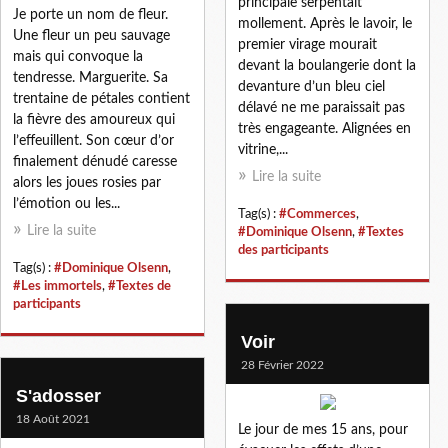
principale serpentait
Je porte un nom de fleur.
mollement. Après le lavoir, le
Une fleur un peu sauvage
premier virage mourait
mais qui convoque la
devant la boulangerie dont la
tendresse. Marguerite. Sa
devanture d’un bleu ciel
trentaine de pétales contient
délavé ne me paraissait pas
la fièvre des amoureux qui
très engageante. Alignées en
l’effeuillent. Son cœur d’or
vitrine,...
finalement dénudé caresse
Lire la suite
alors les joues rosies par
l’émotion ou les...
Tag(s) :
#Commerces
,
Lire la suite
#Dominique Olsenn
,
#Textes
des participants
Tag(s) :
#Dominique Olsenn
,
#Les immortels
,
#Textes de
participants
Voir
28 Février 2022
S'adosser
18 Août 2021
Le jour de mes 15 ans, pour