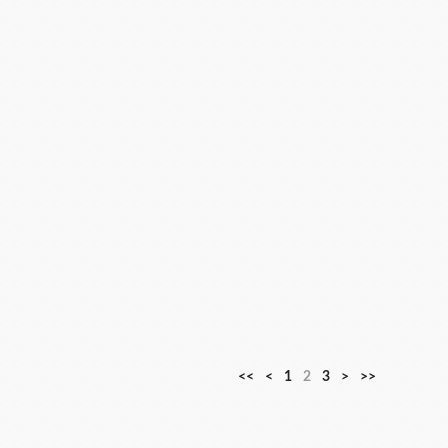
<<
<
1
2
3
>
>>