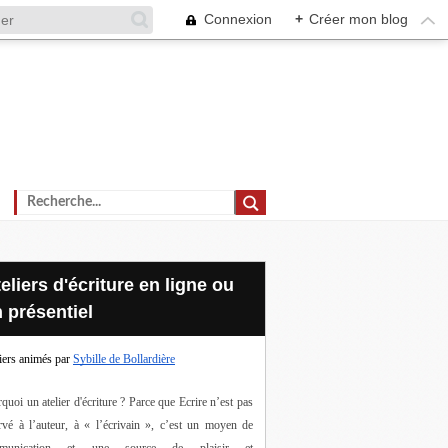
Connexion
+
Créer mon blog
 présentiel
iers animés par
Sybille de Bollardière
quoi un atelier d'écriture ? Parce que Ecrire n’est pas 
rvé à l’auteur, à « l’écrivain », c’est un moyen de 
munication et une source de plaisir et 