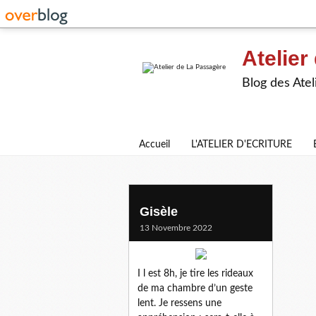
Atelier
Blog des Atel
Accueil
L'ATELIER D'ECRITURE
fenetres
Gisèle
13 Novembre 2022
I l est 8h, je tire les rideaux
de ma chambre d’un geste
lent. Je ressens une