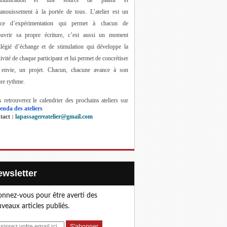
anouissement à la portée de tous. 
L’atelier est un 
ace d’expérimentation qui permet à chacun de 
ouvrir sa propre écriture, c’est aussi un moment 
ilégié d’échange et de stimulation qui développe la 
tivité de chaque participant et lui permet de concrétiser 
 envie, un projet. Chacun, chacune avance à son 
re rythme.
 retrouverez le calendrier des prochains ateliers sur 
enda des ateliers
act : 
lapassagereatelier@gmail.com
Newsletter
nnez-vous pour être averti des
veaux articles publiés.