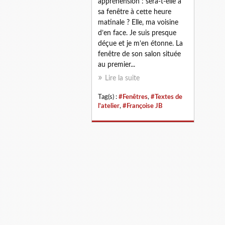
appréhension : sera-t-elle à
sa fenêtre à cette heure
matinale ? Elle, ma voisine
d’en face. Je suis presque
déçue et je m’en étonne. La
fenêtre de son salon située
au premier...
Lire la suite
Tag(s) :
#Fenêtres
,
#Textes de
l'atelier
,
#Françoise JB