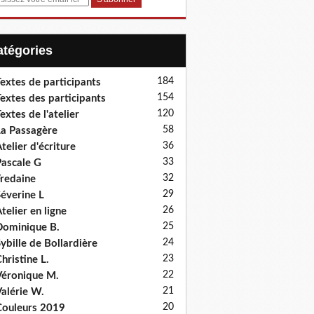
Catégories
184
extes de participants
154
extes des participants
120
extes de l'atelier
58
a Passagère
36
telier d'écriture
33
ascale G
32
redaine
29
éverine L
26
telier en ligne
25
ominique B.
24
ybille de Bollardière
23
hristine L.
22
éronique M.
21
alérie W.
20
ouleurs 2019