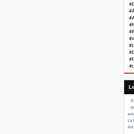
#D
#A
#A
#F
#P
#s
#t
#D
#F
#c
I
pa
sou
La 
Ach