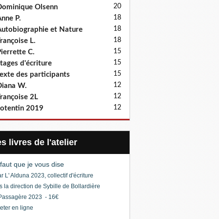
20
ominique Olsenn
18
nne P.
18
utobiographie et Nature
18
rançoise L.
15
ierrette C.
15
tages d'écriture
15
exte des participants
12
iana W.
12
rançoise 2L
12
otentin 2019
Les livres de l'atelier
l faut que je vous dise
r L' Alduna 2023, collectif d'écriture
s la direction de Sybille de Bollardière
Passagère 2023 - 16€
eter en ligne