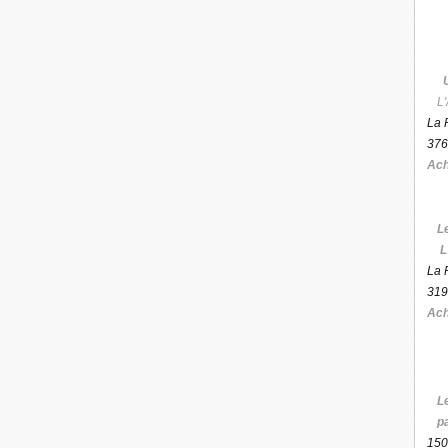
L'
La 
376
Ach
L
L
La 
319
Ach
L
p
150