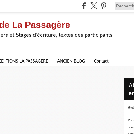
 de La Passagère
iers et Stages d'écriture, textes des participants
EDITIONS LA PASSAGERE
ANCIEN BLOG
Contact
Ateliers d'écriture en ligne ou
en
Atel
Pour
rése
com