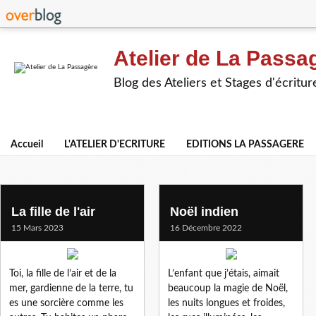
Atelier de La Passa
Blog des Ateliers et Stages d'écritur
Accueil
L'ATELIER D'ECRITURE
EDITIONS LA PASSAGERE
francoise 2l
La fille de l'air
Noël indien
15 Mars 2023
16 Décembre 2022
Toi, la fille de l’air et de la
L’enfant que j’étais, aimait
mer, gardienne de la terre, tu
beaucoup la magie de Noël,
es une sorcière comme les
les nuits longues et froides,