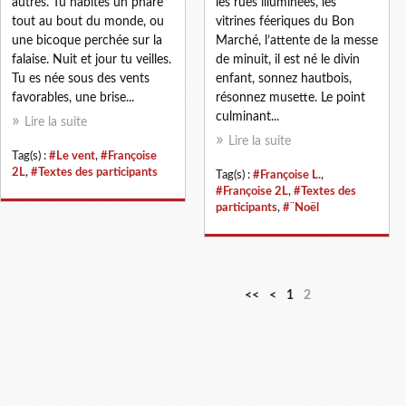
autres. Tu habites un phare
les rues illuminées, les
tout au bout du monde, ou
vitrines féeriques du Bon
une bicoque perchée sur la
Marché, l’attente de la messe
falaise. Nuit et jour tu veilles.
de minuit, il est né le divin
Tu es née sous des vents
enfant, sonnez hautbois,
favorables, une brise...
résonnez musette. Le point
culminant...
Lire la suite
Lire la suite
Tag(s) :
#Le vent
,
#Françoise
2L
,
#Textes des participants
Tag(s) :
#Françoise L.
,
#Françoise 2L
,
#Textes des
participants
,
#¨Noël
<<
<
1
2