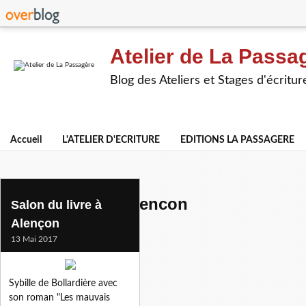
Atelier de La Passa
Blog des Ateliers et Stages d'écritur
Accueil
L'ATELIER D'ECRITURE
EDITIONS LA PASSAGERE
salon du livre d'alencon
Salon du livre à
Alençon
13 Mai 2017
Sybille de Bollardière avec
son roman "Les mauvais