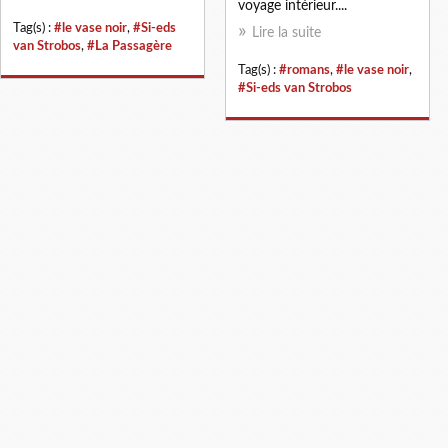
voyage intérieur....
Tag(s) :
#le vase noir
,
#Si-eds
Lire la suite
van Strobos
,
#La Passagère
Tag(s) :
#romans
,
#le vase noir
,
#Si-eds van Strobos