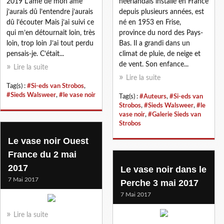
2019 L’âme de mon âme
néerlandais installé en France
j’aurais dû l’entendre j’aurais
depuis plusieurs années, est
dû l’écouter Mais j’ai suivi ce
né en 1953 en Frise,
qui m’en détournait loin, très
province du nord des Pays-
loin, trop loin J’ai tout perdu
Bas. Il a grandi dans un
pensais-je. C’était...
climat de pluie, de neige et
de vent. Son enfance...
Lire la suite
Lire la suite
Tag(s) :
#Si-eds van Strobos
,
#Sieds Walsweer
,
#le vase noir
Tag(s) :
#Auteurs
,
#Si-eds van
Strobos
,
#Sieds Walsweer
,
#le
vase noir
,
#Galerie Sieds van
Strobos
Le vase noir Ouest
France du 2 mai
2017
Le vase noir dans le
7 Mai 2017
Perche 3 mai 2017
7 Mai 2017
Lire la suite