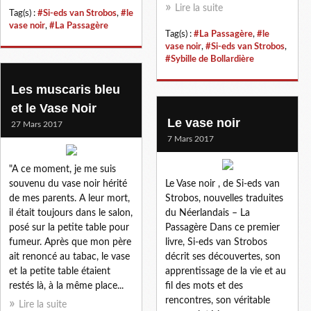
Lire la suite
Tag(s) :
#Si-eds van Strobos
,
#le
vase noir
,
#La Passagère
Tag(s) :
#La Passagère
,
#le
vase noir
,
#Si-eds van Strobos
,
#Sybille de Bollardière
Les muscaris bleu
et le Vase Noir
Le vase noir
27 Mars 2017
7 Mars 2017
"A ce moment, je me suis
souvenu du vase noir hérité
Le Vase noir , de Si-eds van
de mes parents. A leur mort,
Strobos, nouvelles traduites
il était toujours dans le salon,
du Néerlandais – La
posé sur la petite table pour
Passagère Dans ce premier
fumeur. Après que mon père
livre, Si-eds van Strobos
ait renoncé au tabac, le vase
décrit ses découvertes, son
et la petite table étaient
apprentissage de la vie et au
restés là, à la même place...
fil des mots et des
rencontres, son véritable
Lire la suite