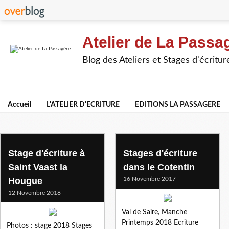
Atelier de La Passa
Blog des Ateliers et Stages d'écritur
Accueil
L'ATELIER D'ECRITURE
EDITIONS LA PASSAGERE
stage d'ecriture
Stage d'écriture à
Stages d'écriture
Saint Vaast la
dans le Cotentin
Hougue
16 Novembre 2017
12 Novembre 2018
Val de Saire, Manche
Printemps 2018 Ecriture
Photos : stage 2018 Stages