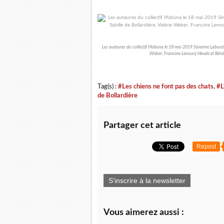
Les auteures du collectif l'Alduna le 18 mai 2019 Séverine Labouti
Weber, Francine Lenoury Heude et Bénéd
Tag(s) :
#Les chiens ne font pas des chats
,
#L
de Bollardière
Partager cet article
Repost
S'inscrire à la newsletter
Vous aimerez aussi :