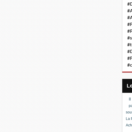
#D
#A
#A
#F
#P
#s
#t
#D
#F
#c
I
pa
sou
La 
Ach