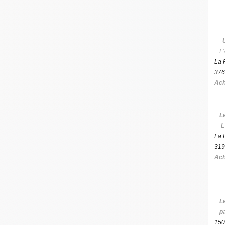
L'
La 
376
Ach
L
L
La 
319
Ach
L
p
150