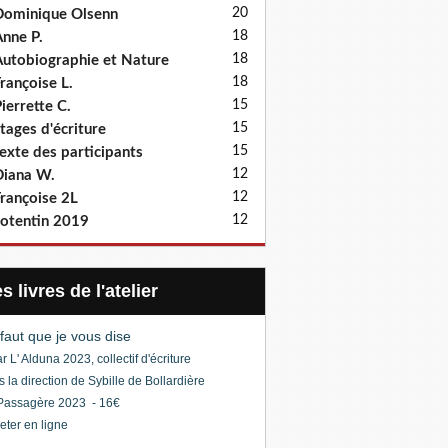
20
ominique Olsenn
18
nne P.
18
utobiographie et Nature
18
rançoise L.
15
ierrette C.
15
tages d'écriture
15
exte des participants
12
iana W.
12
rançoise 2L
12
otentin 2019
Les livres de l'atelier
l faut que je vous dise
r L' Alduna 2023, collectif d'écriture
s la direction de Sybille de Bollardière
Passagère 2023 - 16€
eter en ligne