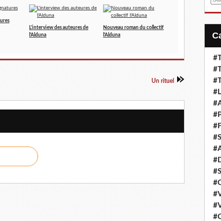
m
a
tures
L'interview des auteures de
Nouveau roman du collectif
i
l'Alduna
l'Alduna
l
#T
#T
#T
Un rituel
#L
#A
#P
#F
#S
#A
#D
#S
#C
#V
#V
#C