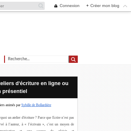
Connexion
+
Créer mon blog
 présentiel
iers animés par
Sybille de Bollardière
quoi un atelier d'écriture ? Parce que Ecrire n’est pas 
rvé à l’auteur, à « l’écrivain », c’est un moyen de 
munication et une source de plaisir et 