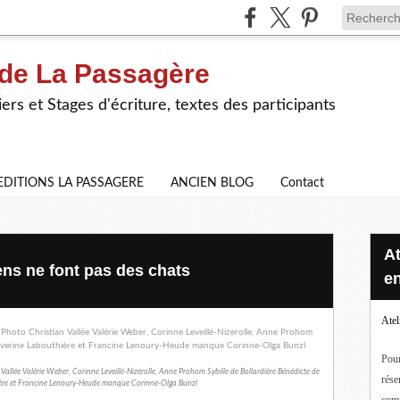
 de La Passagère
iers et Stages d'écriture, textes des participants
EDITIONS LA PASSAGERE
ANCIEN BLOG
Contact
Ateliers d'écriture en ligne ou
ns ne font pas des chats
en
Atel
Pour
 Vallée Valérie Weber, Corinne Leveillé-Nizerolle, Anne Prohom Sybille de Bollardière Bénédicte de
rése
ère et Francine Lenoury-Heude manque Corinne-Olga Bunzl
com