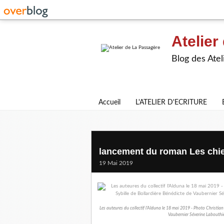
Atelier
Blog des Atel
Accueil
L'ATELIER D'ECRITURE
lancement du roman Les chie
19 Mai 2019
Les auteures du collectif l'Alduna le 18 mai 2019 - Photo Christian
Vaubernier Séverine Labouthi