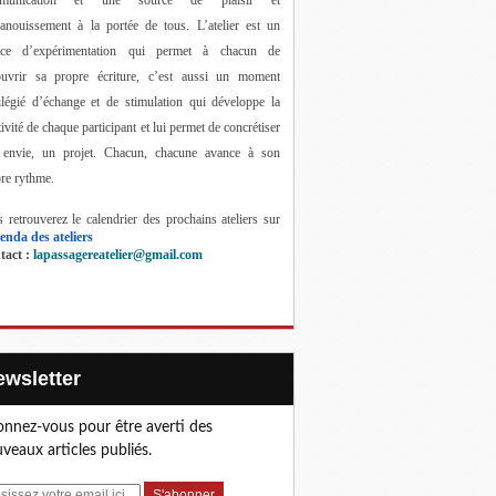
anouissement à la portée de tous. 
L’atelier est un 
ace d’expérimentation qui permet à chacun de 
ouvrir sa propre écriture, c’est aussi un moment 
ilégié d’échange et de stimulation qui développe la 
tivité de chaque participant et lui permet de concrétiser 
 envie, un projet. Chacun, chacune avance à son 
re rythme.
 retrouverez le calendrier des prochains ateliers sur 
enda des ateliers
act : 
lapassagereatelier@gmail.com
Newsletter
nnez-vous pour être averti des
veaux articles publiés.