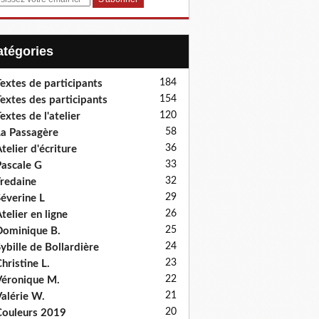
Catégories
184
extes de participants
154
extes des participants
120
extes de l'atelier
58
a Passagère
36
telier d'écriture
33
ascale G
32
redaine
29
éverine L
26
telier en ligne
25
ominique B.
24
ybille de Bollardière
23
hristine L.
22
éronique M.
21
alérie W.
20
ouleurs 2019