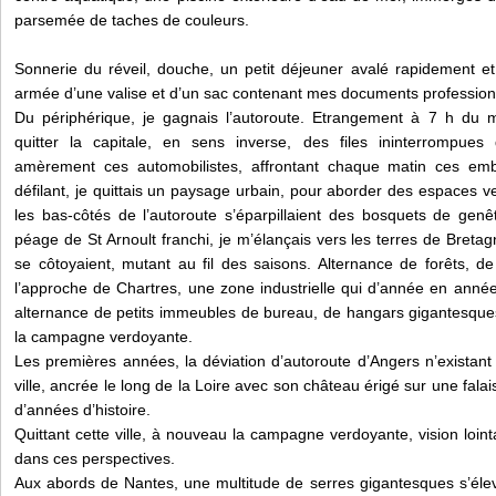
parsemée de taches de couleurs.
Sonnerie du réveil, douche, un petit déjeuner avalé rapidement et
armée d’une valise et d’un sac contenant mes documents profession
Du périphérique, je gagnais l’autoroute. Etrangement à 7 h du mat
quitter la capitale, en sens inverse, des files ininterrompues 
amèrement ces automobilistes, affrontant chaque matin ces embo
défilant, je quittais un paysage urbain, pour aborder des espaces v
les bas-côtés de l’autoroute s’éparpillaient des bosquets de genê
péage de St Arnoult franchi, je m’élançais vers les terres de Bret
se côtoyaient, mutant au fil des saisons. Alternance de forêts, 
l’approche de Chartres, une zone industrielle qui d’année en anné
alternance de petits immeubles de bureau, de hangars gigantesque
la campagne verdoyante.
Les premières années, la déviation d’autoroute d’Angers n’existant p
ville, ancrée le long de la Loire avec son château érigé sur une fala
d’années d’histoire.
Quittant cette ville, à nouveau la campagne verdoyante, vision loint
dans ces perspectives.
Aux abords de Nantes, une multitude de serres gigantesques s’éleva