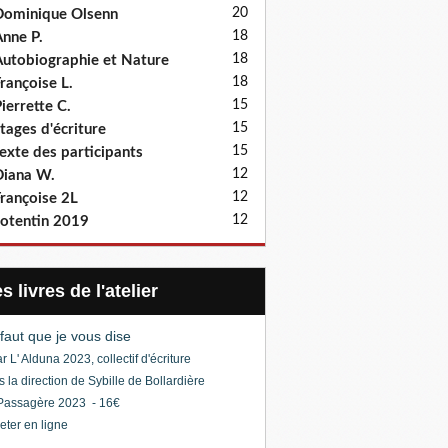
20
ominique Olsenn
18
nne P.
18
utobiographie et Nature
18
rançoise L.
15
ierrette C.
15
tages d'écriture
15
exte des participants
12
iana W.
12
rançoise 2L
12
otentin 2019
Les livres de l'atelier
l faut que je vous dise
r L' Alduna 2023, collectif d'écriture
s la direction de Sybille de Bollardière
Passagère 2023 - 16€
eter en ligne