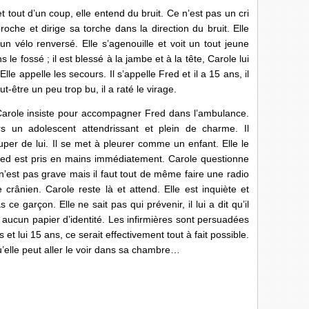
t tout d’un coup, elle entend du bruit. Ce n’est pas un cri
oche et dirige sa torche dans la direction du bruit. Elle
un vélo renversé. Elle s’agenouille et voit un tout jeune
e fossé ; il est blessé à la jambe et à la tête, Carole lui
 Elle appelle les secours. Il s’appelle Fred et il a 15 ans, il
ut-être un peu trop bu, il a raté le virage.
 Carole insiste pour accompagner Fred dans l’ambulance.
rs un adolescent attendrissant et plein de charme. Il
cuper de lui. Il se met à pleurer comme un enfant. Elle le
Fred est pris en mains immédiatement. Carole questionne
n’est pas grave mais il faut tout de même faire une radio
 crânien. Carole reste là et attend. Elle est inquiète et
 ce garçon. Elle ne sait pas qui prévenir, il lui a dit qu’il
a aucun papier d’identité. Les infirmières sont persuadées
 et lui 15 ans, ce serait effectivement tout à fait possible.
qu’elle peut aller le voir dans sa chambre…