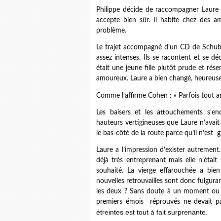
Philippe décide de raccompagner Laure c
accepte bien sûr. Il habite chez des 
problème.
Le trajet accompagné d’un CD de Schube
assez intenses. Ils se racontent et se d
était une jeune fille plutôt prude et réser
amoureux. Laure a bien changé, heureusem
Comme l’affirme Cohen : « Parfois tout arr
Les baisers et les attouchements s’en
hauteurs vertigineuses que Laure n’avai
le bas-côté de la route parce qu’il n’est
Laure a l’impression d’exister autrement. 
déjà très entreprenant mais elle n’étai
souhaité. La vierge effarouchée a bie
nouvelles retrouvailles sont donc fulguran
les deux ? Sans doute à un moment ou à 
premiers émois réprouvés ne devait pa
étreintes est tout à fait surprenante.