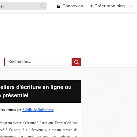
Connexion
+
Créer mon blog
 présentiel
iers animés par
Sybille de Bollardière
quoi un atelier d'écriture ? Parce que Ecrire n’est pas 
rvé à l’auteur, à « l’écrivain », c’est un moyen de 
munication et une source de plaisir et 