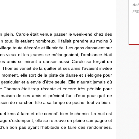
Ach
PRE
 son plein. Carole était venue passer le week-end chez des
un tour. Ils étaient nombreux, il fallait prendre au moins 3
village toute décorée et illuminée. Les gens dansaient sur
s vieux et les jeunes se mélangeaient, l’ambiance était
ses amis se mirent à danser aussi. Carole se forçait un
t, Thomas venait de la quitter et ses amis l’avaient invitée
n moment, elle sort de la piste de danse et s’éloigne pour
gesticuler et a envie d’être seule. Elle n’aurait jamais dû
vec Thomas était trop récente et encore très pénible pour
a maison de ses amis et prévient l’un d’eux pour qu’il ne
esoin de marcher. Elle a sa lampe de poche, tout va bien.
ou 4 kms à faire et elle connaît bien le chemin. La nuit est
 village s’estompent, elle se retrouve en pleine campagne et
’un bon pas ayant l’habitude de faire des randonnées.