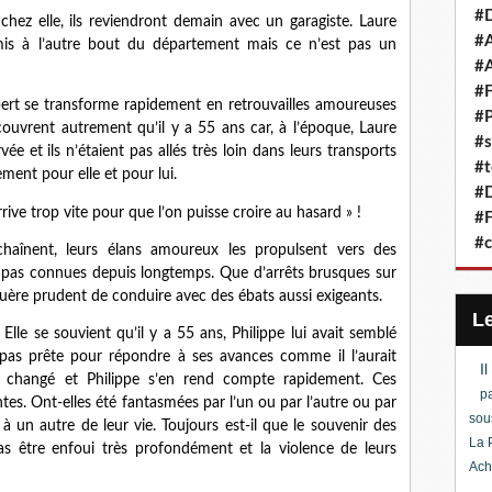
#D
hez elle, ils reviendront demain avec un garagiste. Laure
#A
amis à l’autre bout du département mais ce n’est pas un
#A
#F
rt se transforme rapidement en retrouvailles amoureuses
#P
écouvrent autrement qu’il y a 55 ans car, à l’époque, Laure
#s
vée et ils n’étaient pas allés très loin dans leurs transports
#t
ent pour elle et pour lui.
#D
ive trop vite pour que l’on puisse croire au hasard » !
#F
#c
chaînent, leurs élans amoureux les propulsent vers des
t pas connues depuis longtemps. Que d’arrêts brusques sur
 guère prudent de conduire avec des ébats aussi exigeants.
Elle se souvient qu’il y a 55 ans, Philippe lui avait semblé
t pas prête pour répondre à ses avances comme il l’aurait
I
n changé et Philippe s’en rend compte rapidement. Ces
pa
tes. Ont-elles été fantasmées par l’un ou par l’autre ou par
sou
un autre de leur vie. Toujours est-il que le souvenir des
La 
s être enfoui très profondément et la violence de leurs
Ach