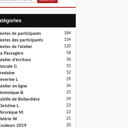
Catégories
184
extes de participants
154
extes des participants
120
extes de l'atelier
58
a Passagère
36
telier d'écriture
33
ascale G
32
redaine
29
éverine L
26
telier en ligne
25
ominique B.
24
ybille de Bollardière
23
hristine L.
22
éronique M.
21
alérie W.
20
ouleurs 2019