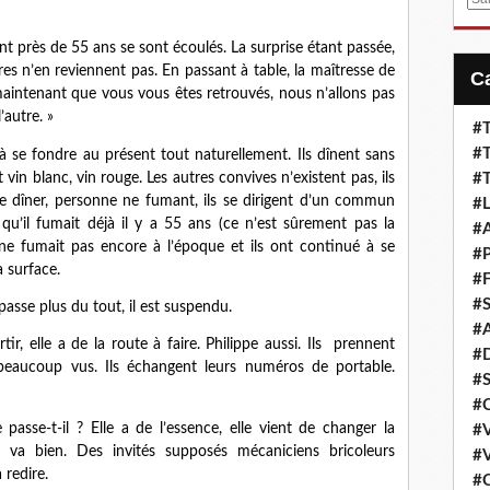
m
a
nt près de 55 ans se sont écoulés. La surprise étant passée,
i
tres n’en reviennent pas. En passant à table, la maîtresse de
l
maintenant que vous vous êtes retrouvés, nous n’allons pas
’autre. »
#T
#T
à se fondre au présent tout naturellement. Ils dînent sans
t vin blanc, vin rouge. Les autres convives n’existent pas, ils
#T
 le dîner, personne ne fumant, ils se dirigent d’un commun
#L
e qu’il fumait déjà il y a 55 ans (ce n’est sûrement pas la
#A
 ne fumait pas encore à l’époque et ils ont continué à se
#P
 surface.
#F
#S
asse plus du tout, il est suspendu.
#A
ir, elle a de la route à faire. Philippe aussi. Ils prennent
#D
 beaucoup vus. Ils échangent leurs numéros de portable.
#S
#C
passe-t-il ? Elle a de l’essence, elle vient de changer la
#V
ut va bien. Des invités supposés mécaniciens bricoleurs
#V
 redire.
#C