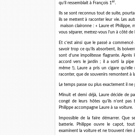
er
qu’il ressemblait à François 1
.
Ils se sont reconnus tout de suite, pourta
ils se mettent à raconter leur vie. Les au
maison claironne : « Laure et Philippe, 
vous séparer, mettez-vous l’un à côté de l
Et c’est ainsi que le passé a commencé 
savoir trop ce qu’ils absorbent, ils boiven
sont d’une impolitesse flagrante. Après
accord vers le jardin ; il a sorti la pip
même !), Laure a pris un cigare qu’elle
raconter, que de souvenirs remontent à la
Le temps passe ou plus exactement il ne p
Minuit et demi déjà, Laure décide de part
congé de leurs hôtes qu’ils n’ont pas
Philippe accompagne Laure à sa voiture.
Impossible de la faire démarrer. Que se 
batterie. Philippe ouvre le capot, to
examinent la voiture et ne trouvent rien à