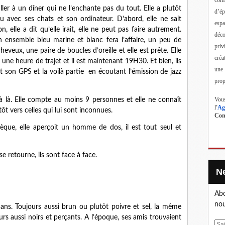
ller à un dîner qui ne l’enchante pas du tout. Elle a plutôt
d’ép
eu avec ses chats et son ordinateur. D’abord, elle ne sait
esp
 elle a dit qu’elle irait, elle ne peut pas faire autrement.
déc
 ensemble bleu marine et blanc fera l’affaire, un peu de
priv
veux, une paire de boucles d’oreille et elle est prête. Elle
créa
 une heure de trajet et il est maintenant 19H30. Et bien, ils
une
et son GPS et la voilà partie en écoutant l’émission de jazz
prop
Vous
jà là. Elle compte au moins 9 personnes et elle ne connaît
l
'
Ag
tôt vers celles qui lui sont inconnues.
Cont
hèque, elle aperçoit un homme de dos, il est tout seul et
 retourne, ils sont face à face.
Abo
nou
 ans. Toujours aussi brun ou plutôt poivre et sel, la même
rs aussi noirs et perçants. A l’époque, ses amis trouvaient
E