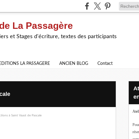
 de La Passagère
iers et Stages d'écriture, textes des participants
EDITIONS LA PASSAGERE
ANCIEN BLOG
Contact
Ateliers d'écriture en ligne ou
cale
en
Atel
Pour
rése
com