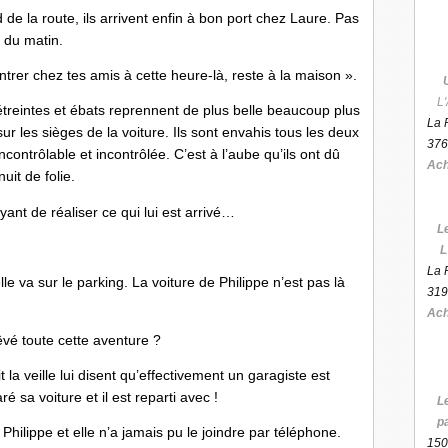
e la route, ils arrivent enfin à bon port chez Laure. Pas
 du matin.
ntrer chez tes amis à cette heure-là, reste à la maison ».
L'
treintes et ébats reprennent de plus belle beaucoup plus
La 
ur les sièges de la voiture. Ils sont envahis tous les deux
376
contrôlable et incontrôlée. C’est à l’aube qu’ils ont dû
Ach
uit de folie.
ant de réaliser ce qui lui est arrivé…
L
L
La 
le va sur le parking. La voiture de Philippe n’est pas là
319
Ach
rêvé toute cette aventure ?
 la veille lui disent qu’effectivement un garagiste est
paré sa voiture et il est reparti avec !
L
p
Philippe et elle n’a jamais pu le joindre par téléphone.
150