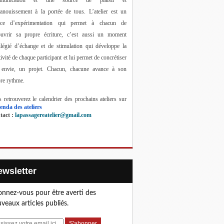
anouissement à la portée de tous. 
L’atelier est un 
ace d’expérimentation qui permet à chacun de 
ouvrir sa propre écriture, c’est aussi un moment 
ilégié d’échange et de stimulation qui développe la 
tivité de chaque participant et lui permet de concrétiser 
 envie, un projet. Chacun, chacune avance à son 
re rythme.
 retrouverez le calendrier des prochains ateliers sur 
enda des ateliers
act : 
lapassagereatelier@gmail.com
Newsletter
nnez-vous pour être averti des
veaux articles publiés.