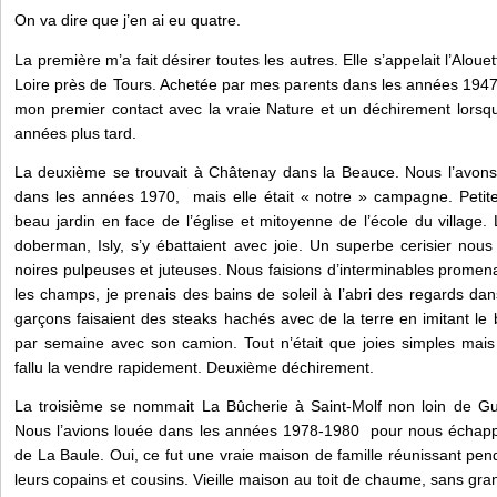
On va dire que j’en ai eu quatre.
La première m’a fait désirer toutes les autres. Elle s’appelait l’Alouet
Loire près de Tours. Achetée par mes parents dans les années 1947-
mon premier contact avec la vraie Nature et un déchirement lorsqu
années plus tard.
La deuxième se trouvait à Châtenay dans la Beauce. Nous l’avons
dans les années 1970, mais elle était « notre » campagne. Petit
beau jardin en face de l’église et mitoyenne de l’école du village
doberman, Isly, s’y ébattaient avec joie. Un superbe cerisier nou
noires pulpeuses et juteuses. Nous faisions d’interminables prome
les champs, je prenais des bains de soleil à l’abri des regards da
garçons faisaient des steaks hachés avec de la terre en imitant le 
par semaine avec son camion. Tout n’était que joies simples mais 
fallu la vendre rapidement. Deuxième déchirement.
La troisième se nommait La Bûcherie à Saint-Molf non loin de Gu
Nous l’avions louée dans les années 1978-1980 pour nous échappe
de La Baule. Oui, ce fut une vraie maison de famille réunissant pen
leurs copains et cousins. Vieille maison au toit de chaume, sans gra