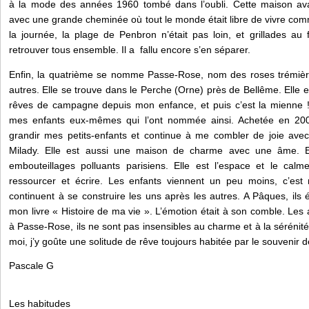
à la mode des années 1960 tombé dans l’oubli. Cette maison ava
avec une grande cheminée où tout le monde était libre de vivre comme
la journée, la plage de Penbron n’était pas loin, et grillades au
retrouver tous ensemble. Il a fallu encore s’en séparer.
Enfin, la quatrième se nomme Passe-Rose, nom des roses trémière
autres. Elle se trouve dans le Perche (Orne) près de Bellême. Elle e
rêves de campagne depuis mon enfance, et puis c’est la mienne !
mes enfants eux-mêmes qui l’ont nommée ainsi. Achetée en 200
grandir mes petits-enfants et continue à me combler de joie ave
Milady. Elle est aussi une maison de charme avec une âme. El
embouteillages polluants parisiens. Elle est l’espace et le cal
ressourcer et écrire. Les enfants viennent un peu moins, c’est 
continuent à se construire les uns après les autres. A Pâques, ils é
mon livre « Histoire de ma vie ». L’émotion était à son comble. Les 
à Passe-Rose, ils ne sont pas insensibles au charme et à la sérénité
moi, j’y goûte une solitude de rêve toujours habitée par le souvenir 
Pascale G
Les habitudes