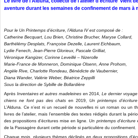
Le livre de l'Alduna, collectif de l'atelier d'écriture vient d
aventure durant les semaines de confinement de mars à 
Pour le
Un Printemps d’écriture,
l’Alduna IV est composé de :
Catherine Becquart, Lou Brien, Christine Brucher, Maryse Collard,
Barthélémy Desplats, Françoise Dezelle, Laurent Eichbaum,
Lydie Fenech, Jean-Pierre Glorieux, Pascale Grilliat,
Véronique Kangizer, Corinne Leveillé – Nizerolle
Marie-France de Monneron, Dominique Olsenn, Anne Prohom,
Angèle Rive, Charlotte Rondeau, Bénédicte de Vaubernier,
Diana Wander, Valérie Weber, Béatrice Zeppilli
Sous la direction de Sybille de Bollardière
Après
Inventaires et autres madeleines
en 2014,
Le dernier voyage
chiens ne font pas des chats
en 2019,
Un printemps d’écriture
L’Alduna. Ce n’est ni un recueil de nouvelles ni un roman ou un t
livres de l’atelier, mais l’ensemble des textes rédigés durant la pé
des propositions d’écritures mise en ligne.
Un printemps d’écriture
e
de la Passagère durant cette période si particulière du confinement.
Chaque mois, plusieurs thèmes déclinés en deux propositions d’écri