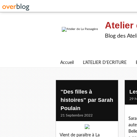
Atelier
Blog des Atel
Accueil
L'ATELIER D'ECRITURE
sarah poulain
"Des filles à
Le
histoires" par Sarah
29 M
Poulain
21 Septembre 2022
Sara
aute
Bell
Vient de paraître à La