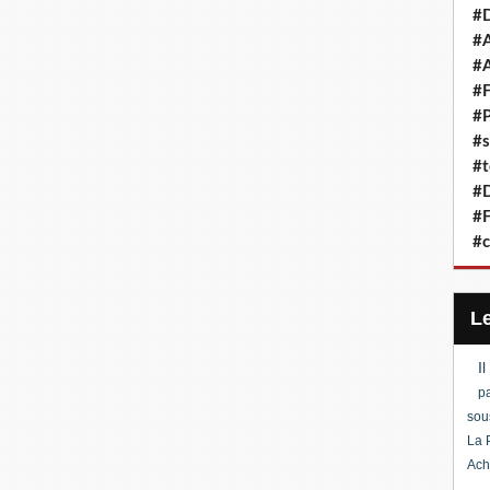
#D
#A
#A
#F
#P
#s
#t
#D
#F
#c
I
pa
sou
La 
Ach