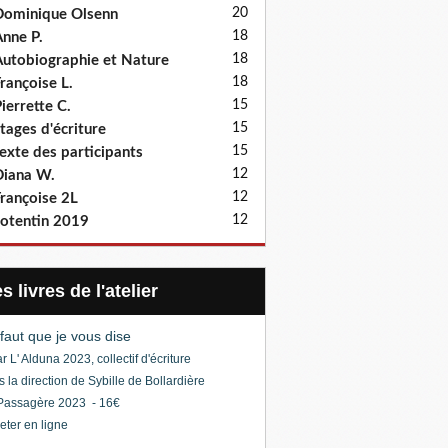
20
ominique Olsenn
18
nne P.
18
utobiographie et Nature
18
rançoise L.
15
ierrette C.
15
tages d'écriture
15
exte des participants
12
iana W.
12
rançoise 2L
12
otentin 2019
Les livres de l'atelier
l faut que je vous dise
r L' Alduna 2023, collectif d'écriture
s la direction de Sybille de Bollardière
Passagère 2023 - 16€
eter en ligne