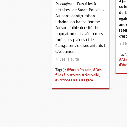
a pa
Passagère : "Des filles à
coll
histoires" de Sarah Poulain «
du L
Au nord, configuration
égal
urbaine, on bat sa femme.
anci
Au sud, faible densité de
l'at
population enclavée par les
c'est.
forêts, les plaines et les
Li
étangs, on viole ses enfants !
C’est ainsi...
Tag(s
Lire la suite
#Atel
d'écr
Tag(s) :
#Sarah Poulain
,
#Des
filles à histoires
,
#Nouvelle
,
#Editions La Passagère