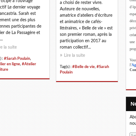
rticipé à l'ouvrage
a choisi de rester vivre.
d’ép
ectif Le dernier voyage
Auteure de nouvelles,
ancastria. Sarah est
esp
amatrice d’ateliers d’écriture
ement une des plus
déc
et animatrice de cafés-
ennes participantes de
priv
littéraires, « Belle de vie » est
elier de La Passagère et
son premier roman, après la
créa
..
participation en 2017 au
une
re la suite
roman collectif...
prop
Lire la suite
) :
#Sarah Poulain
,
Vous
ier en ligne
,
#Atelier
l
'
Ag
Tag(s) :
#Belle de vie
,
#Sarah
iture
Cont
Poulain
Abo
nou
E