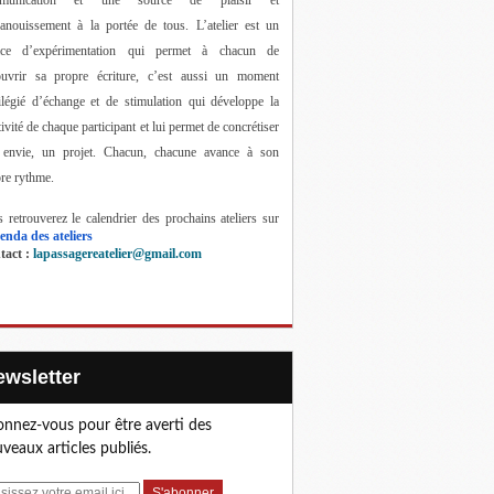
anouissement à la portée de tous. 
L’atelier est un 
ace d’expérimentation qui permet à chacun de 
ouvrir sa propre écriture, c’est aussi un moment 
ilégié d’échange et de stimulation qui développe la 
tivité de chaque participant et lui permet de concrétiser 
 envie, un projet. Chacun, chacune avance à son 
re rythme.
 retrouverez le calendrier des prochains ateliers sur 
enda des ateliers
act : 
lapassagereatelier@gmail.com
Newsletter
nnez-vous pour être averti des
veaux articles publiés.