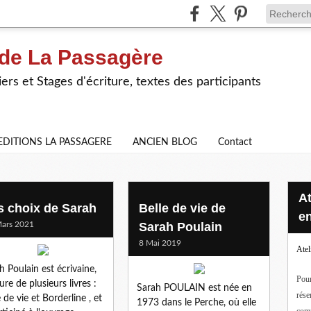
 de La Passagère
iers et Stages d'écriture, textes des participants
EDITIONS LA PASSAGERE
ANCIEN BLOG
Contact
Ateliers d'écriture en ligne ou
s choix de Sarah
Belle de vie de
en
ars 2021
Sarah Poulain
8 Mai 2019
Atel
h Poulain est écrivaine,
Pour
ure de plusieurs livres :
Sarah POULAIN est née en
rése
e de vie et Borderline , et
1973 dans le Perche, où elle
com