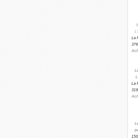
L'
La 
376
Ach
L
L
La 
319
Ach
L
p
150