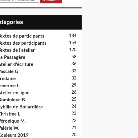
Catégories
184
extes de participants
154
extes des participants
120
extes de l'atelier
58
a Passagère
36
telier d'écriture
33
ascale G
32
redaine
29
éverine L
26
telier en ligne
25
ominique B.
24
ybille de Bollardière
23
hristine L.
22
éronique M.
21
alérie W.
20
ouleurs 2019