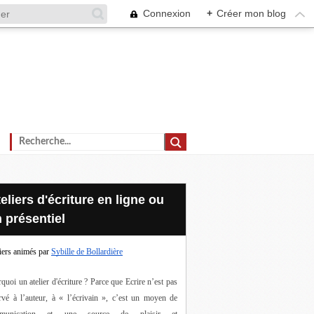
Connexion
+
Créer mon blog
 présentiel
iers animés par
Sybille de Bollardière
quoi un atelier d'écriture ? Parce que Ecrire n’est pas 
rvé à l’auteur, à « l’écrivain », c’est un moyen de 
munication et une source de plaisir et 