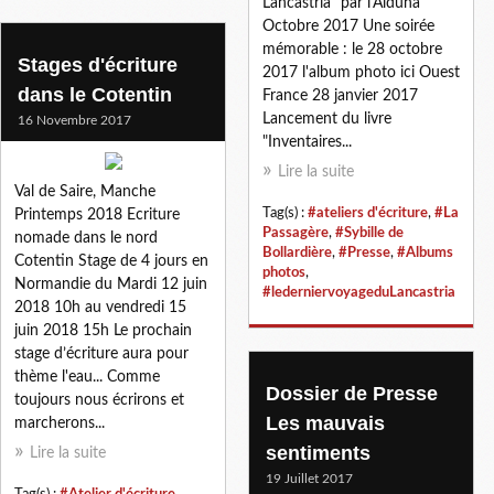
Lancastria" par l'Alduna
Octobre 2017 Une soirée
mémorable : le 28 octobre
Stages d'écriture
2017 l'album photo ici Ouest
dans le Cotentin
France 28 janvier 2017
Lancement du livre
16 Novembre 2017
"Inventaires...
Lire la suite
Val de Saire, Manche
Tag(s) :
#ateliers d'écriture
,
#La
Printemps 2018 Ecriture
Passagère
,
#Sybille de
nomade dans le nord
Bollardière
,
#Presse
,
#Albums
Cotentin Stage de 4 jours en
photos
,
Normandie du Mardi 12 juin
#lederniervoyageduLancastria
2018 10h au vendredi 15
juin 2018 15h Le prochain
stage d’écriture aura pour
thème l'eau... Comme
Dossier de Presse
toujours nous écrirons et
Les mauvais
marcherons...
sentiments
Lire la suite
19 Juillet 2017
Tag(s) :
#Atelier d'écriture
,