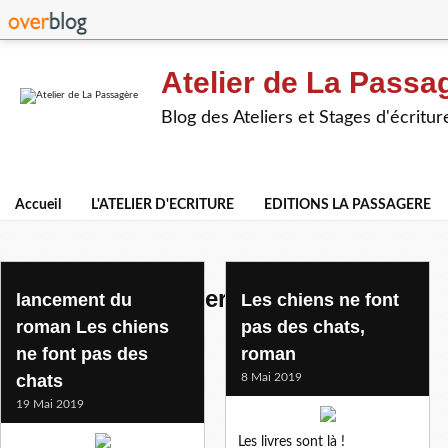
Atelier de La Passa
Blog des Ateliers et Stages d'écritur
Accueil
L'ATELIER D'ECRITURE
EDITIONS LA PASSAGERE
sybille de bollardiere
lancement du
Les chiens ne font
roman Les chiens
pas des chats,
ne font pas des
roman
chats
8 Mai 2019
19 Mai 2019
Les livres sont là !