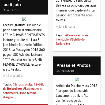
qui s’entrecroisent, deux
au 9 juin
thrillers psychologiques aussi
1 Juin 2018
intenses que captivants. La
passion est présente sous
toutes...
Lecture gratuite sur Kindle,
Lire la suite
petit cadeau d'anniversaire
LES MAUVAIS SENTIMENTS
Tag(s) :
#l'amour en zone
inondable
,
#Sybille de
lecture gratuite du 1 au 5
Bollardière
juin Kindle Nouvelle édition
2018 La Passagère 2016 360
pages 18€ Avis des lecteurs
***** Acheter en ligne UNE
FEMME D'ARGILE lecture
Presse et Photos
gratuite du...
21 Mars 2018
Lire la suite
Tag(s) :
#livresgratuits
,
#Sybille
Article du Perche Mars 2018
de Bollardière
,
#Les mauvais
à propos du Lancastria
sentiments
,
#une femme
Lancement du livre "Le
d'argile
dernier voyage du