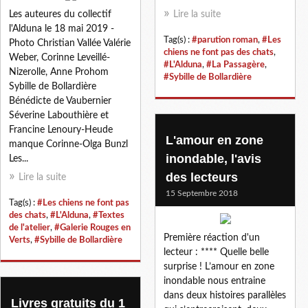
Les auteures du collectif
Lire la suite
l'Alduna le 18 mai 2019 -
Tag(s) :
#parution roman
,
#Les
Photo Christian Vallée Valérie
chiens ne font pas des chats
,
Weber, Corinne Leveillé-
#L'Alduna
,
#La Passagère
,
Nizerolle, Anne Prohom
#Sybille de Bollardière
Sybille de Bollardière
Bénédicte de Vaubernier
Séverine Labouthière et
Francine Lenoury-Heude
L'amour en zone
manque Corinne-Olga Bunzl
inondable, l'avis
Les...
des lecteurs
Lire la suite
15 Septembre 2018
Tag(s) :
#Les chiens ne font pas
des chats
,
#L'Alduna
,
#Textes
de l'atelier
,
#Galerie Rouges en
Première réaction d'un
Verts
,
#Sybille de Bollardière
lecteur : **** Quelle belle
surprise ! L’amour en zone
inondable nous entraine
dans deux histoires parallèles
Livres gratuits du 1