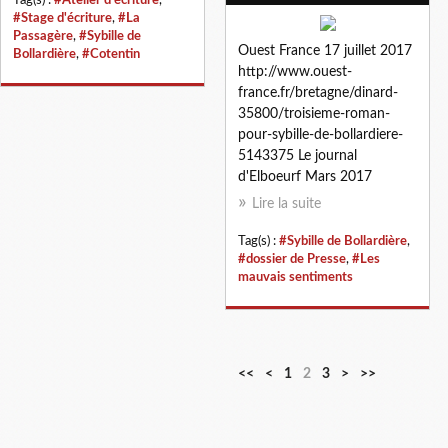
#Stage d'écriture
,
#La
Passagère
,
#Sybille de
Ouest France 17 juillet 2017
Bollardière
,
#Cotentin
http://www.ouest-
france.fr/bretagne/dinard-
35800/troisieme-roman-
pour-sybille-de-bollardiere-
5143375 Le journal
d'Elboeurf Mars 2017
Lire la suite
Tag(s) :
#Sybille de Bollardière
,
#dossier de Presse
,
#Les
mauvais sentiments
<<
<
1
2
3
>
>>