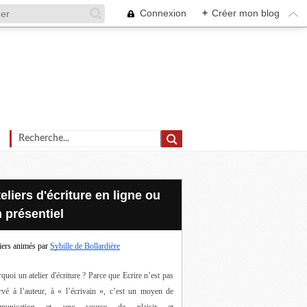
Connexion
+
Créer mon blog
 présentiel
iers animés par
Sybille de Bollardière
quoi un atelier d'écriture ? Parce que Ecrire n’est pas 
rvé à l’auteur, à « l’écrivain », c’est un moyen de 
munication et une source de plaisir et 