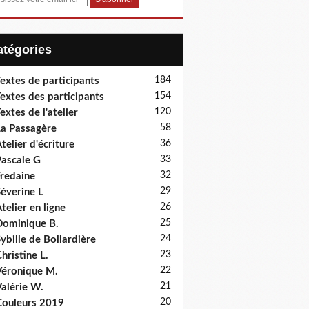
Catégories
184
extes de participants
154
extes des participants
120
extes de l'atelier
58
a Passagère
36
telier d'écriture
33
ascale G
32
redaine
29
éverine L
26
telier en ligne
25
ominique B.
24
ybille de Bollardière
23
hristine L.
22
éronique M.
21
alérie W.
20
ouleurs 2019