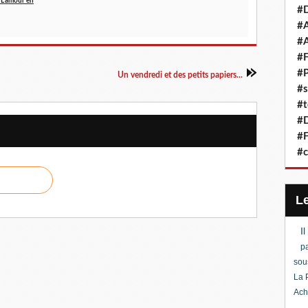
 L'amour en
#D
#A
#A
#F
#P
Un vendredi et des petits papiers...
#s
#t
#D
#F
#c
I
pa
sou
La 
Ach