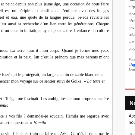
 et peint depuis son plus jeune âge, une occasion de nous faire
d’ép
il est un périple aux confins de l’enfance avec des images
esp
iel et eau, une quête de la langue perdue. Si-eds revisite les
déc
est aussi sa recherche d’un lien entre les générations.
Chaque
priv
 d’un chemin initiatique ayant pour cadre, l’enfance, la culture
créa
une
prop
cosmos. La terre nourrit mon corps. Quand je ferme mes yeux
spiration et la paix. Jan c’est le prénom que mes parents m'ont
Vous
l
'
Ag
Cont
le fossé qui le protégeait, un large chemin de sable blanc nous
mencer mon voyage sur ce sentier suivi de Goike. »
La terre et
 et l’illégal me fascinait. Les ambigüités de mon propre caractère
mila
e à vos fils ? demandai-je soudain. Hamila me regarda avec
Abo
vu cette question. »
Hamila
nou
a vie, j’étais en train de faire un AVC. Ce n’était donc pas le
E