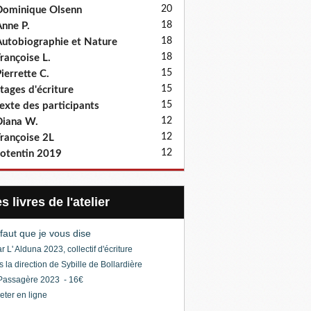
20
ominique Olsenn
18
nne P.
18
utobiographie et Nature
18
rançoise L.
15
ierrette C.
15
tages d'écriture
15
exte des participants
12
iana W.
12
rançoise 2L
12
otentin 2019
Les livres de l'atelier
l faut que je vous dise
r L' Alduna 2023, collectif d'écriture
s la direction de Sybille de Bollardière
Passagère 2023 - 16€
eter en ligne