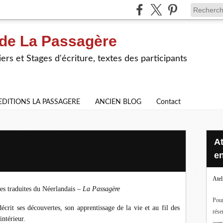
 de La Passagère
iers et Stages d'écriture, textes des participants
EDITIONS LA PASSAGERE
ANCIEN BLOG
Contact
Ateliers d'écriture en ligne ou
en
Atel
les traduites du Néerlandais –
La Passagère
Pour
crit ses découvertes, son apprentissage de la vie et au fil des
rése
intérieur.
com