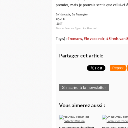
premier, mais je pouvais sentir que celui-ci 
Le Vase noir, La Passagère
12,50 €
2017
Pour acheter en ligne : Le Vase noir
Tag(s) :
#romans
,
#le vase noir
,
#Si-eds van 
Partager cet article
Repost
S'inscrire à la newsletter
Vous aimerez aussi :