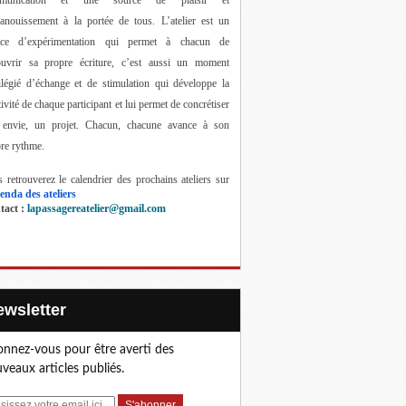
anouissement à la portée de tous. 
L’atelier est un 
ace d’expérimentation qui permet à chacun de 
ouvrir sa propre écriture, c’est aussi un moment 
ilégié d’échange et de stimulation qui développe la 
tivité de chaque participant et lui permet de concrétiser 
 envie, un projet. Chacun, chacune avance à son 
re rythme.
 retrouverez le calendrier des prochains ateliers sur 
enda des ateliers
act : 
lapassagereatelier@gmail.com
Newsletter
nnez-vous pour être averti des
veaux articles publiés.