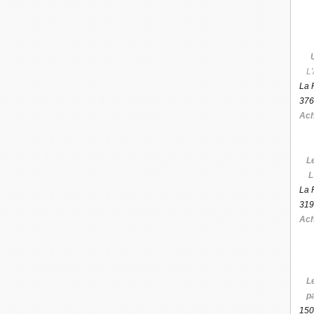
L'
La 
376
Ach
L
L
La 
319
Ach
L
p
150