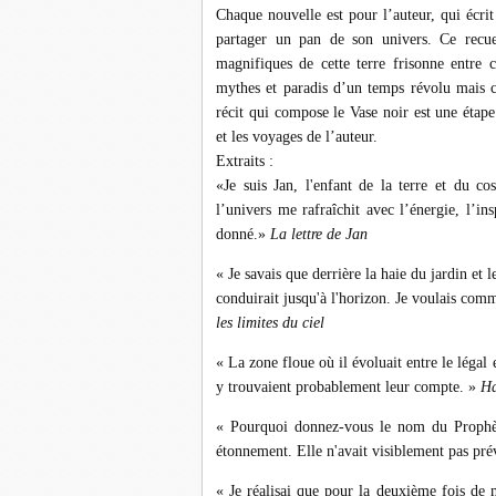
Chaque nouvelle est pour l’auteur, qui écrit
partager un pan de son univers. Ce recue
magnifiques de cette terre frisonne entre c
mythes et paradis d’un temps révolu mais c’
récit qui compose le Vase noir est une étape
et les voyages de l’auteur.
Extraits :
«Je suis Jan, l'enfant de la terre et du 
l’univers me rafraîchit avec l’énergie, l’in
donné.»
La lettre de Jan
« Je savais que derrière la haie du jardin et 
conduirait jusqu'à l'horizon. Je voulais com
les limites du ciel
« La zone floue où il évoluait entre le légal
y trouvaient probablement leur compte. »
Ha
« Pourquoi donnez-vous le nom du Prophèt
étonnement. Elle n'avait visiblement pas pré
« Je réalisai que pour la deuxième fois de m