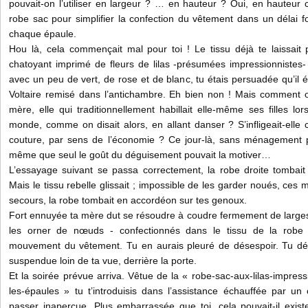
pouvait-on l’utiliser en largeur ? … en hauteur ? Oui, en hauteur
robe sac pour simplifier la confection du vêtement dans un délai 
chaque épaule.
Hou là, cela commençait mal pour toi ! Le tissu déjà te laissait 
chatoyant imprimé de fleurs de lilas -présumées impressionnistes
avec un peu de vert, de rose et de blanc, tu étais persuadée qu’il ét
Voltaire remisé dans l’antichambre. Eh bien non ! Mais comment o
mère, elle qui traditionnellement habillait elle-même ses filles lor
monde, comme on disait alors, en allant danser ? S’infligeait-elle 
couture, par sens de l’économie ? Ce jour-là, sans ménagement po
même que seul le goût du déguisement pouvait la motiver…
L’essayage suivant se passa correctement, la robe droite tombait
Mais le tissu rebelle glissait ; impossible de les garder noués, ces
secours, la robe tombait en accordéon sur tes genoux.
Fort ennuyée ta mère dut se résoudre à coudre fermement de larges
les orner de nœuds - confectionnés dans le tissu de la robe -r
mouvement du vêtement. Tu en aurais pleuré de désespoir. Tu détes
suspendue loin de ta vue, derrière la porte.
Et la soirée prévue arriva. Vêtue de la « robe-sac-aux-lilas-impres
les-épaules » tu t’introduisis dans l’assistance échauffée par un
passer inaperçue. Plus embarrassée que toi, cela pouvait-il exist