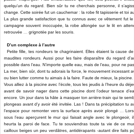
quelqu’un du regard. Bien sûr tu ne cherchais personne, il s’agis
change. Cette soirée fut un cauchemar : la robe fit tapisserie et toi 
La plus grande satisfaction que tu connus avec ce vêtement fut le
campagne souvent inoccupée, la robe allongée sur le lit en attend
retrouvée … grignotée par les souris.
D’un complexe à l’autre
Petite fille, tes rondeurs te chagrinaient. Elles étaient la cause
maudites rondeurs. Aussi pour les faire disparaître du regard d’autr
possible dans l’eau. N’importe quelle eau, mais de l’eau, pour ne pas 
La mer, bien sûr, dont tu adorais la force, le mouvement incessant ave
ou bien lutter comme tu aimais à la faire. Faute de mieux, la piscine.
Vous alliez à la piscine avec l’école, tous les jeudis à l’heure du déje
avant de savoir nager dans cette piscine dont l’odeur tenace d’ea
encore. Un jour dans ta hâte à masquer ton arrière-train qui te semb
plongeas avant d’y avoir été invitée. Las ! Dans ta précipitation tu ava
l’espace pour remonter vers la surface après avoir plongé … Lor
sous l’eau aperçurent le mur qui faisait angle avec le plongeoir, il
heurta la paroi de face. Tu te souviendras toute ta vie de ce mu
cailloux beiges un peu verdâtres, antidérapants -autant dire faits p