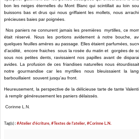
bon les neiges éternelles du Mont Blanc qui scintillait au loin sou
buissons bas et drus qui nous griffaient les mollets, nous arrac
précieuses baies par poignées.
Nos paniers ne connurent jamais les premières myrtilles, ce mom
était réservé. Nous les portions avidement à notre bouche, av
quelques feuilles amères au passage. Elles étaient parfumées, sucr
d’acidité, encore fraiches sous la rosée du matin et gorgées de solei
sous nos petites dents, ravissaient nos papilles avant de dispar
avides. La profusion de ces friandises naturelles nous étourdissa
notre gourmandise car les myrtilles nous bleuissaient la lan
barbouillaient souvent jusqu’au front.
Heureusement, la perspective de la délicieuse tarte de tante Valent
à remplir généreusement les paniers délaissés.
Corinne L.N.
Tag(s) :
#Atelier d'écriture
,
#Textes de l'atelier
,
#Corinne L.N.