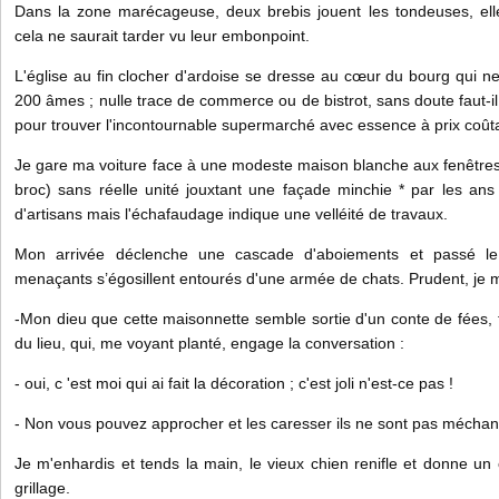
Dans la zone marécageuse, deux brebis jouent les tondeuses, ell
cela ne saurait tarder vu leur embonpoint.
L'église au fin clocher d'ardoise se dresse au cœur du bourg qui n
200 âmes ; nulle trace de commerce ou de bistrot, sans doute faut-il
pour trouver l'incontournable supermarché avec essence à prix coûtant
Je gare ma voiture face à une modeste maison blanche aux fenêtres
broc) sans réelle unité jouxtant une façade minchie * par les ans
d'artisans mais l'échafaudage indique une velléité de travaux.
Mon arrivée déclenche une cascade d'aboiements et passé le
menaçants s’égosillent entourés d'une armée de chats. Prudent, je 
-Mon dieu que cette maisonnette semble sortie d'un conte de fées, to
du lieu, qui, me voyant planté, engage la conversation :
- oui, c 'est moi qui ai fait la décoration ; c'est joli n'est-ce pas !
- Non vous pouvez approcher et les caresser ils ne sont pas méchant
Je m'enhardis et tends la main, le vieux chien renifle et donne un
grillage.