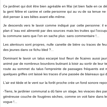
Ce jardinet qui doit être bien agréable en Mai (et bien fade en ce d
la gent féline et canine et cette personne qui au vu de sa tenue ne 
doit penser à ses bêtes avant elle-même.
Je descends vers le lavoir comme indiqué par cette personne: il est
plan d 'eau est alimenté par des sources mais les truites qui l'occu
la commune sans que l'on en sache plus: sans commentaire !...
Les alentours sont propres, nulle canette de bière ou traces de feu
des jeunes dans ce fichu bled ?...
Dominant le lavoir un talus escarpé tout fleuri de ficaires aussi ja
animé par de nombreux bourdons butinant à loisir au sortir de leur te
route au sommet du talus l'empreinte de passages fréquents est m
quelques griffes ont laissé les traces d’une passée de blaireaux qui
L'air est tiède et le vent sur la forêt proche crée un fond sonore repo
-Tiens, le jardinier communal a dû faire un stage, les vivaces des pa
généreuse couche de fougères sèches, comme on voit faire dans le
vogue !...