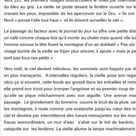
Vers 11h, les premiers nuages obscurcissent le soleil par intermitt
du bleu au gris. La vieille se poste devant la fenêtre ouverte su
crevant les yeux, impossible de les apercevoir sur le Dru. « Ils ont b
Nord » pense t’elle tout haut « et ils doivent surveiller le ciel ».
Le passage du facteur avec le journal du jour lui offre une petite dist
un café comme chaque fois qu’il monte au chalet mais quand elle lui pa
homme secoue la tête fixant la montagne d’un air dubitatif « Pas sûr
visage buriné de la vieille se friper plus encore, il ajoute « mais je 
sont pas fous ces petits ».
Vers midi, le ciel devient nébuleux, les sommets sont happés par 
en plus menaçants. A intervalles réguliers, la vieille pose son rega
vécu ça si souvent, cette boule qui grossit dans les entrailles et rem
elle prend son tricot pour tromper l’angoisse et au premier coup de t
qu’elle se pique méchamment avec son aiguille. Une averse mart
paysage. Le grondement du tonnerre couvre le bruit de la pluie, se
les montagnes, il roule comme une avalanche jusqu’au cœur des ma
ciel et dessine par intermittence des lueurs menaçantes sur les mur
fracas assourdissant, un mur d’eau s’abat sur le toit de bardots,
catapulte sur les fenêtres. La vieille allume la lampe machinalement c