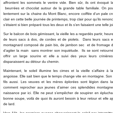
affrontent les sommets le ventre vide. Bien sûr, ils ont évoqué l
beurrées et chocolat autour de la grande table familiale. On pouv
lentement sur la chaine du Mont Blanc, encore coiffée d’un pale croi
clair en cette belle journée de printemps, trop clair pour qu’ils renonc
s’étaient si bien préparé tous les deux et ils s’en faisaient une telle jo
Sur le balcon de bois gémissant, la vieille les a regardés partir, heu
de leurs sacs à dos, de cordes et de piolets. Dans leurs sacs e
montagnard composé de pain bis, de jambon sec et de fromage de 
d’agiter la main sans montrer son inquiétude. Ils se sont retourné
offrir un large sourire et elle a suivi des yeux leurs crinière
disparaissent au détour du chemin.
Maintenant, le soleil illumine les cimes et la vieille s’affaire à
angoisse. Elle sait bien que le temps change vite en montagne. Son m
fils aussi. Les veuves et les mères éplorées sont légion dans 
comment reprocher aux jeunes d’aimer ces splendides montagnes
naissance par ici. Elle ne peut s’empêcher de soupirer en éplucha
bonne soupe, voilà de quoi ils auront besoin à leur retour et elle
de lard.