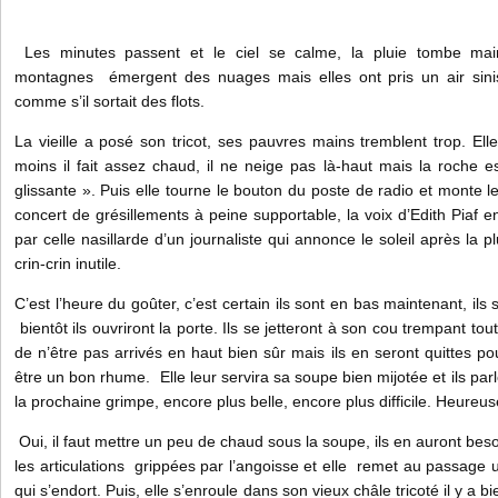
Les minutes passent et le ciel se calme, la pluie tombe main
montagnes émergent des nuages mais elles ont pris un air sinist
comme s’il sortait des flots.
La vieille a posé son tricot, ses pauvres mains tremblent trop. Ell
moins il fait assez chaud, il ne neige pas là-haut mais la roche 
glissante ». Puis elle tourne le bouton du poste de radio et mont
concert de grésillements à peine supportable, la voix d’Edith Piaf e
par celle nasillarde d’un journaliste qui annonce le soleil après la plu
crin-crin inutile.
C’est l’heure du goûter, c’est certain ils sont en bas maintenant, ils 
bientôt ils ouvriront la porte. Ils se jetteront à son cou trempant to
de n’être pas arrivés en haut bien sûr mais ils en seront quittes po
être un bon rhume. Elle leur servira sa soupe bien mijotée et ils pa
la prochaine grimpe, encore plus belle, encore plus difficile. Heureu
Oui, il faut mettre un peu de chaud sous la soupe, ils en auront beso
les articulations grippées par l’angoisse et elle remet au passag
qui s’endort. Puis, elle s’enroule dans son vieux châle tricoté il y a 