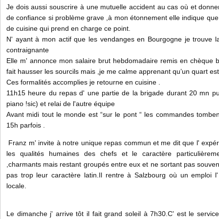
Je dois aussi souscrire à une mutuelle accident au cas où et donne
de confiance si problème grave ,à mon étonnement elle indique que,
de cuisine qui prend en charge ce point.
N' ayant à mon actif que les vendanges en Bourgogne je trouve la
contraignante
Elle m' annonce mon salaire brut hebdomadaire remis en chèque b
fait hausser les sourcils mais ,je me calme apprenant qu’un quart est
Ces formalités accomplies je retourne en cuisine .
11h15 heure du repas d' une partie de la brigade durant 20 mn pu
piano !sic) et relai de l'autre équipe
Avant midi tout le monde est “sur le pont “ les commandes tombent
15h parfois .
Franz m' invite à notre unique repas commun et me dit que l' expéri
les qualités humaines des chefs et le caractère particulièrem
,charmants mais restant groupés entre eux et ne sortant pas souvent 
pas trop leur caractère latin.Il rentre à Salzbourg où un emploi 
locale.
Le dimanche j' arrive tôt il fait grand soleil à 7h30.C' est le servic