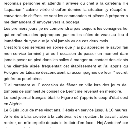
reconnais personne et attends l' arrivée du chef à la cafétéria I
l’aquarium” cabine vitrée d oul'on domine la situation ,y récupère
couvertes de chiffres :ce sont les commandes et pièces à préparer a
me demandera d' envoyer vers la bodega.
Les premiers jours ,je ne comprendrai pas toujours les consignes hur
qui entraînera des quiproquos ,par ex les côtes de veau au lieu d
immédiate du type que je n’ai jamais vu de ces deux mois .
C’est lors des services en soirée que j' ai pu apprécier le savoir fai
mon service terminé j' ai eu l' occasion de passer un moment dans
jamais poser un pied dans les salles à manger au contact des clients
Une clientèle aisée fréquentait cet établissement et j'ai appris 
Pologne ou Lituanie descendaient ici accompagnés de leur ” secrétair
généreux pourboires.
J’ ai rarement eu l' occasion de flâner en ville lors des jours de 
tombais de sommeil ,le conseil de Bernt me revenait en mémoire.
Le seul journal français était le Figaro où j’appris le coup d'état des
en Algérie.
Le 6 juin ,jour de mes vingt ans, j' étais en service jusqu'à 16 heures 
Je le dis à Lilia croisée à la cafétéria et en quittant le travail , alo
rentrer, on m'interpelle depuis le trottoir d'en face: Hej Anntoinn! c