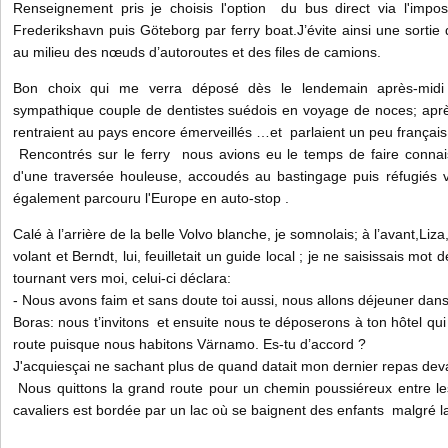
Renseignement pris je choisis l'option du bus direct via l'imposa
Frederikshavn puis Göteborg par ferry boat.J’évite ainsi une sorti
au milieu des nœuds d’autoroutes et des files de camions.
Bon choix qui me verra déposé dès le lendemain après-midi
sympathique couple de dentistes suédois en voyage de noces; aprè
rentraient au pays encore émerveillés …et parlaient un peu françai
Rencontrés sur le ferry nous avions eu le temps de faire connai
d'une traversée houleuse, accoudés au bastingage puis réfugiés ver
également parcouru l'Europe en auto-stop .
Calé à l’arrière de la belle Volvo blanche, je somnolais; à l’avant,Liza
volant et Berndt, lui, feuilletait un guide local ; je ne saisissais mo
tournant vers moi, celui-ci déclara:
- Nous avons faim et sans doute toi aussi, nous allons déjeuner dans
Boras: nous t’invitons et ensuite nous te déposerons à ton hôtel qui
route puisque nous habitons Värnamo. Es-tu d’accord ?
J'acquiesçai ne sachant plus de quand datait mon dernier repas deva
Nous quittons la grand route pour un chemin poussiéreux entre le
cavaliers est bordée par un lac où se baignent des enfants malgré la