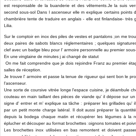
est responsable de la buanderie et des vêtements.Je la suis ver
second sous-sol Dans l ascenseur elle m explique certains points 
chambrière tente de traduire en anglais - elle est finlandaise- très
Lilia.
Sur le comptoir en inox des piles de vestes et pantalons ;on me trouv
deux paires de sabots blancs réglementaires ; quelques signature
clef avec un badge bleu pour l' armoire personnelle au premier sous-
En une vingtaine de minutes j ai changé de statut
On me fait comprendre que je dois rejoindre Franz au premier étage
salles de réception.
Je trouve l' armoire et passe la tenue de rigueur qui sent bon le pro
l'ascenseur.
Une sorte de coursive vitrée longe l'espace cuisine, je déambule c
couteau en main taillant des pièces de viande qu' il dépose sur un g
signe d' entrer et m' explique sa tâche : préparer les grillades qu'
par un petit monte charge latéral. Il doit aussi préparer la quan
depuis la bodega chaque matin et récupérer les légumes à la r
éplucher et découper au format brochettes :oignons tomates et poiv
Les brochettes inox utilisées en bas remontent et doivent passe