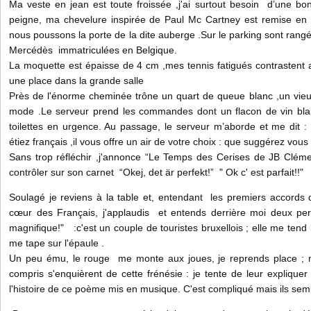
Ma veste en jean est toute froissée ,j'ai surtout besoin d’une b
peigne, ma chevelure inspirée de Paul Mc Cartney est remise en p
nous poussons la porte de la dite auberge .Sur le parking sont rang
Mercédès immatriculées en Belgique.
La moquette est épaisse de 4 cm ,mes tennis fatigués contrastent a
une place dans la grande salle
Près de l'énorme cheminée trône un quart de queue blanc ,un vieux
mode .Le serveur prend les commandes dont un flacon de vin blan
toilettes en urgence. Au passage, le serveur m’aborde et me dit :
étiez français ,il vous offre un air de votre choix : que suggérez vou
Sans trop réfléchir ,j'annonce “Le Temps des Cerises de JB Clémen
contrôler sur son carnet “Okej, det är perfekt!” " Ok c' est parfait!!"
Soulagé je reviens à la table et, entendant les premiers accords
cœur des Français, j'applaudis et entends derrière moi deux pers
magnifique!" :c'est un couple de touristes bruxellois ; elle me tend l
me tape sur l'épaule .
Un peu ému, le rouge me monte aux joues, je reprends place ; m
compris s'enquièrent de cette frénésie : je tente de leur expliqu
l'histoire de ce poème mis en musique. C'est compliqué mais ils sem