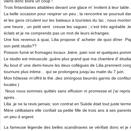
viens donc boire un coup !
Trois finlandaises attablées devant une glace m' invitent à leur table 
La belle occasion pour respirer un peu ; la rencontre se poursuit dans
et les gens circulent sur les bateaux à touristes du lac ; nous mont
une heure , un petit vent creuse les vagues ; c’est très agréable ,les
éclats et je ne comprends pas un mot de leurs échanges.
Une fois revenus à quai, Lilia propose d' acheter de quoi dîner .Pi
son petit studio??
Poisson fumé et fromages locaux ,bière, pain noir et quelques pomm
Le studio est minuscule ,guère plus grand que ma chambre d' étudia
Au bout d' une demi-heure les deux collègues de Lilia prennent congé
tournure plus intime… qui se prolongera jusqu’au matin du 7 juin.
Mon hôtesse m’offrit le thé ,des smörgoss beurrés garnis de confiture
locales )
Nous nous sommes quittés sans effusion ni promesse et j'ai repris m
après .
Lilia ,je ne la revis jamais; son contrat en Suède était tout juste term
Mère célibataire elle confiait sa petite fille de trois ans à ses paren
un peu d argent.
La fameuse légende des belles scandinaves se vérifiait donc et je me