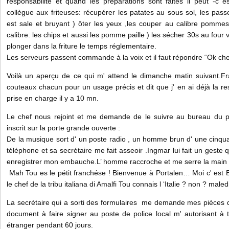
responsabilité et quand les préparations sont faites il peut -c es
collègue aux friteuses: récupérer les patates au sous sol, les pas
est sale et bruyant ) ôter les yeux ,les couper au calibre pommes fr
calibre: les chips et aussi les pomme paille ) les sécher 30s au four va
plonger dans la friture le temps réglementaire.
Les serveurs passent commande à la voix et il faut répondre “Ok chef
Voilà un aperçu de ce qui m' attend le dimanche matin suivant.Fr
couteaux chacun pour un usage précis et dit que j' en ai déjà la resp
prise en charge il y a 10 mn.
Le chef nous rejoint et me demande de le suivre au bureau du pe
inscrit sur la porte grande ouverte :
De la musique sort d' un poste radio , un homme brun d' une cinqu
téléphone et sa secrétaire me fait asseoir .Ingmar lui fait un geste
enregistrer mon embauche.L’ homme raccroche et me serre la main
Mah Tou es le pétit franchése ! Bienvenue à Portalen… Moi c' est 
le chef de la tribu italiana di Amalfi Tou connais l ‘Italie ? non ? mal
La secrétaire qui a sorti des formulaires me demande mes pièces d' i
document à faire signer au poste de police local m' autorisant à tr
étranger pendant 60 jours.