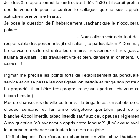
Je dois être opérationnel le lundi suivant dès 7h30 et il serait profi
dès le vendredi pour rencontrer le collègue que je suis appel
autrichien prénommé Franz .
Je pose la question de l' hébergement ,sachant que je n’occuper
palace.
- Nous allons voir cela tout de suite à m
responsable des personnels ,il est italien ; tu parles italien ? Domma
Le service en salle est entre leurs mains :très sérieux et très gais à 
italiana di Amalfi “ ; ils travaillent vite et bien, dansent et chanten
verras…!
Ingmar me précise les points forts de l’établissement :la ponctuali
service et on se passe les consignes ,on nettoie et range son poste d
La propreté :il faut être très propre, rasé,sans parfum, cheveux co
toison hirsute )
Pas de chaussures de ville ou tennis : la brigade est en sabots de 
chaque semaine et l’uniforme obligatoire :pantalon pied de p
blanche.Alcool interdit, tabac interdit sauf aux deux pauses réglemen
A ma question “où avez-vous appris notre langue?" ,il m' avoue av
la marine marchande sur toutes les mers du globe .
L'hôtel dispose d'un réseau de chambres en ville chez l'habitant 