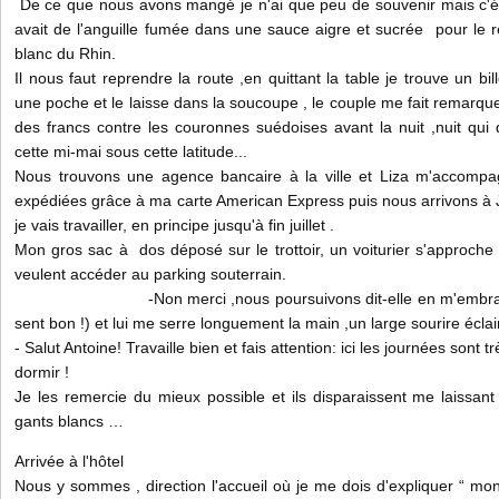
De ce que nous avons mangé je n'ai que peu de souvenir mais c'étai
avait de l'anguille fumée dans une sauce aigre et sucrée pour le re
blanc du Rhin.
Il nous faut reprendre la route ,en quittant la table je trouve un bi
une poche et le laisse dans la soucoupe , le couple me fait remarquer
des francs contre les couronnes suédoises avant la nuit ,nuit qui 
cette mi-mai sous cette latitude...
Nous trouvons une agence bancaire à la ville et Liza m'accompag
expédiées grâce à ma carte American Express puis nous arrivons à 
je vais travailler, en principe jusqu'à fin juillet .
Mon gros sac à dos déposé sur le trottoir, un voiturier s'approche
veulent accéder au parking souterrain.
-Non merci ,nous poursuivons dit-elle en m'embrassant
sent bon !) et lui me serre longuement la main ,un large sourire écla
- Salut Antoine! Travaille bien et fais attention: ici les journées sont t
dormir !
Je les remercie du mieux possible et ils disparaissent me laissa
gants blancs …
Arrivée à l'hôtel
Nous y sommes , direction l'accueil où je me dois d'expliquer “ mo