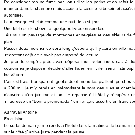
Re consignes :on ne fume pas, on utilise les patins et on refait le 
manger dans la chambre mais accès à la cuisine si besoin et accès i
autorisée.
Le message est clair comme une nuit de la st jean.
Une bible sur le chevet et quelques livres en suédois.
Au mur un paysage de montagnes enneigées et des skieurs de f
plan.
Passer deux mois ici ,ce sera long ,j'espère qu’il y aura en ville mat
regrettant déjà de n'avoir pas emporté de lecture.
Je prends congé après avoir déposé mon volumineux sac à dos
couronnes je dispose, décide d'aller flâner en ville ,sentir l’atmos
lac Vättern.
L’air est frais, transparent, goélands et mouettes piaillent, perchés 
à 200 m ; je m’y rends en mémorisant le nom des rues et cherche
n'ouvrira qu’en juin me dit on .Je repasse à l’hôtel y récupérer un 
m'adresse un “Bonne promenade “ en français assorti d’un franc sou
Au travail Antoine !
En cuisine
Le surlendemain je me rends à l’hôtel dans la matinée, le barman m' 
sur le côté ;j’ arrive juste pendant la pause.