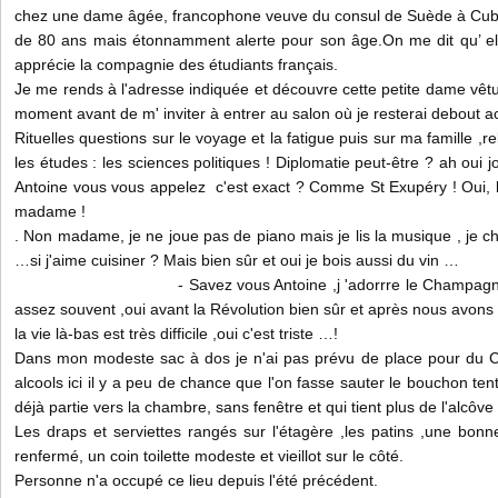
chez une dame âgée, francophone veuve du consul de Suède à Cub
de 80 ans mais étonnamment alerte pour son âge.On me dit qu’ ell
apprécie la compagnie des étudiants français.
Je me rends à l'adresse indiquée et découvre cette petite dame vêtu
moment avant de m' inviter à entrer au salon où je resterai debout 
Rituelles questions sur le voyage et la fatigue puis sur ma famille ,re
les études : les sciences politiques ! Diplomatie peut-être ? ah oui 
Antoine vous vous appelez c'est exact ? Comme St Exupéry ! Oui, bien
madame !
. Non madame, je ne joue pas de piano mais je lis la musique , je ch
…si j'aime cuisiner ? Mais bien sûr et oui je bois aussi du vin …
- Savez vous Antoine ,j 'adorrre le Champagne ; n
assez souvent ,oui avant la Révolution bien sûr et après nous avons é
la vie là-bas est très difficile ,oui c'est triste …!
Dans mon modeste sac à dos je n'ai pas prévu de place pour du C
alcools ici il y a peu de chance que l'on fasse sauter le bouchon tenta
déjà partie vers la chambre, sans fenêtre et qui tient plus de l'alcôve
Les draps et serviettes rangés sur l'étagère ,les patins ,une bonne
renfermé, un coin toilette modeste et vieillot sur le côté.
Personne n'a occupé ce lieu depuis l'été précédent.