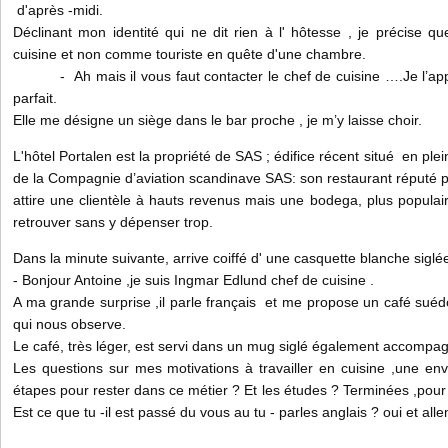
d'après -midi.
Déclinant mon identité qui ne dit rien à l' hôtesse , je précise que
cuisine et non comme touriste en quête d'une chambre.
- Ah mais il vous faut contacter le chef de cuisine ….Je l’appel
parfait.
Elle me désigne un siège dans le bar proche , je m’y laisse choir.
L'hôtel Portalen est la propriété de SAS ; édifice récent situé en plein 
de la Compagnie d’aviation scandinave SAS: son restaurant réputé po
attire une clientèle à hauts revenus mais une bodega, plus popula
retrouver sans y dépenser trop.
Dans la minute suivante, arrive coiffé d' une casquette blanche siglée
- Bonjour Antoine ,je suis Ingmar Edlund chef de cuisine .
A ma grande surprise ,il parle français et me propose un café suédoi
qui nous observe.
Le café, très léger, est servi dans un mug siglé également accompa
Les questions sur mes motivations à travailler en cuisine ,une envi
étapes pour rester dans ce métier ? Et les études ? Terminées ,po
Est ce que tu -il est passé du vous au tu - parles anglais ? oui et all