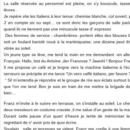
La salle réservée au personnel est pleine, on s’y bouscule, tasse
lèvres .
Je repère vite les Italiens à leur tenue :chemise blanche, col ouvert,
J’ en compte six ou sept… ce sont donc les garçons de salle par
quand ils ne tiennent pas une minuscule tasse d' expresso
Des femmes de service - chambrières- portent elles des blouses bl
soit un foulard bariolé noué à la martiniquaise; une dizaine peut êt
vitrée au soleil.
Un jeune type se lève, me tend la main en me demandant -en allema
Français: Hallo, bist du Antoine ,der Franzose ? Jawohl ! Bonjour Fra
Il me propose un café et je lorgne vers la machine italienne à l'éc
serveurs se précipite et me lance “Un vero caffè italiano, per favore 
“ Si! m'entendis-je répondre et le groupe de rire aux éclats surtout l
que l’on me tend .Bon je suis en train de me mettre la brigade 
bien…
Franz m'invite à le suivre en terrasse, on s'installe au soleil. Le ch
deux messieurs en costume cravate ,il me salue d'un geste de la ma
Durant cette pause d’un quart d’heure je tente de mémoriser les
regrettant de n' avoir pris de quoi écrire .
Soudain, salle et terrasses se vident, Franz me confie à une femm