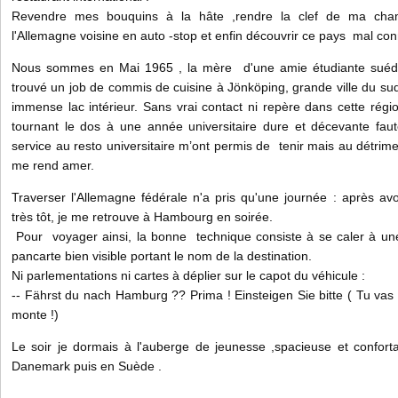
Revendre mes bouquins à la hâte ,rendre la clef de ma chamb
l'Allemagne voisine en auto -stop et enfin découvrir ce pays mal co
Nous sommes en Mai 1965 , la mère d'une amie étudiante suéd
trouvé un job de commis de cuisine à Jönköping, grande ville du s
immense lac intérieur. Sans vrai contact ni repère dans cette régio
tournant le dos à une année universitaire dure et décevante faute
service au resto universitaire m’ont permis de tenir mais au détrim
me rend amer.
Traverser l'Allemagne fédérale n'a pris qu'une journée : après avo
très tôt, je me retrouve à Hambourg en soirée.
Pour voyager ainsi, la bonne technique consiste à se caler à une
pancarte bien visible portant le nom de la destination.
Ni parlementations ni cartes à déplier sur le capot du véhicule :
-- Fährst du nach Hamburg ?? Prima ! Einsteigen Sie bitte ( Tu vas à
monte !)
Le soir je dormais à l'auberge de jeunesse ,spacieuse et conforta
Danemark puis en Suède .