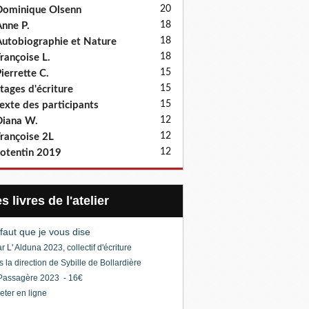
20
ominique Olsenn
18
nne P.
18
utobiographie et Nature
18
rançoise L.
15
ierrette C.
15
tages d'écriture
15
exte des participants
12
iana W.
12
rançoise 2L
12
otentin 2019
Les livres de l'atelier
l faut que je vous dise
r L' Alduna 2023, collectif d'écriture
s la direction de Sybille de Bollardière
Passagère 2023 - 16€
eter en ligne