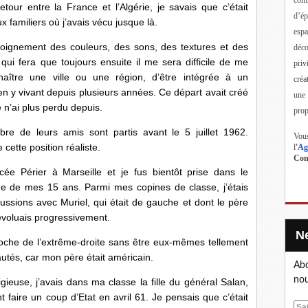
retour entre la France et l’Algérie, je savais que c’était
d’ép
x familiers où j’avais vécu jusque là.
esp
loignement des couleurs, des sons, des textures et des
déc
ui fera que toujours ensuite il me sera difficile de me
priv
naître une ville ou une région, d’être intégrée à un
créa
en y vivant depuis plusieurs années. Ce départ avait créé
une
 n’ai plus perdu depuis.
prop
re de leurs amis sont partis avant le 5 juillet 1962.
Vous
cette position réaliste.
l
'
Ag
Cont
ée Périer à Marseille et je fus bientôt prise dans le
sme de mes 15 ans. Parmi mes copines de classe, j’étais
cussions avec Muriel, qui était de gauche et dont le père
’évoluais progressivement.
roche de l’extrême-droite sans être eux-mêmes tellement
utés, car mon père était américain.
Abo
nou
ligieuse, j’avais dans ma classe la fille du général Salan,
t faire un coup d’Etat en avril 61. Je pensais que c’était
E