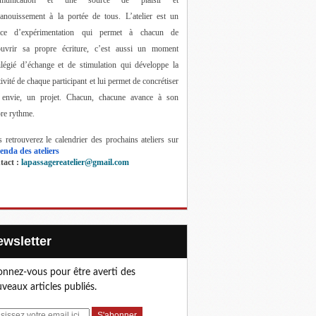
anouissement à la portée de tous. 
L’atelier est un 
ace d’expérimentation qui permet à chacun de 
ouvrir sa propre écriture, c’est aussi un moment 
ilégié d’échange et de stimulation qui développe la 
tivité de chaque participant et lui permet de concrétiser 
 envie, un projet. Chacun, chacune avance à son 
re rythme.
 retrouverez le calendrier des prochains ateliers sur 
enda des ateliers
act : 
lapassagereatelier@gmail.com
Newsletter
nnez-vous pour être averti des
veaux articles publiés.