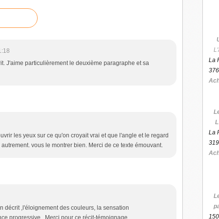
L'
1:18
La 
it. J'aime particulièrement le deuxième paragraphe et sa
376
Ach
L
L
La 
ouvrir les yeux sur ce qu'on croyait vrai et que l'angle et le regard
319
 autrement. vous le montrer bien. Merci de ce texte émouvant.
Ach
L
p
en décrit ,l'éloignement des couleurs, la sensation
150
ence progressive . Merci pour ce récit-témoignage.