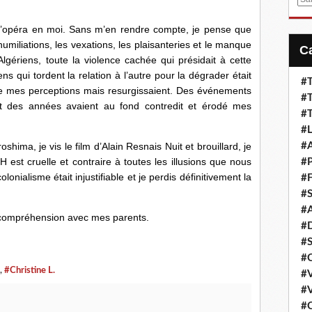
m
e s’opéra en moi. Sans m’en rendre compte, je pense que
a
i
humiliations, les vexations, les plaisanteries et le manque
l
lgériens, toute la violence cachée qui présidait à cette
ns qui tordent la relation à l’autre pour la dégrader était
#T
e mes perceptions mais resurgissaient. Des événements
#T
ant des années avaient au fond contredit et érodé mes
#T
#L
oshima, je vis le film d’Alain Resnais Nuit et brouillard, je
#A
H est cruelle et contraire à toutes les illusions que nous
#P
onialisme était injustifiable et je perdis définitivement la
#F
#S
#A
’incompréhension avec mes parents.
#D
#S
#C
,
#Christine L.
#V
#V
#C