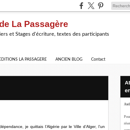
 de La Passagère
iers et Stages d'écriture, textes des participants
EDITIONS LA PASSAGERE
ANCIEN BLOG
Contact
Ateliers d'écriture en ligne ou
en
Atel
Pour
rése
épendance, je quittais l’Algérie par le Ville d’Alger, l’un
com