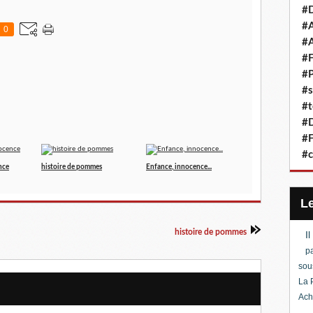
#D
#A
0
#A
#F
#P
#s
#t
#D
#F
#c
nce
histoire de pommes
Enfance, innocence...
histoire de pommes
I
pa
sou
La 
Ach