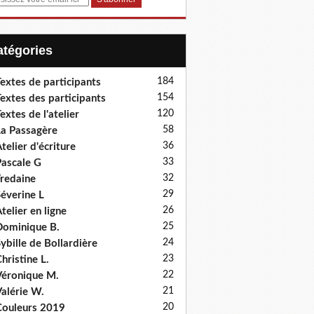
Catégories
184
extes de participants
154
extes des participants
120
extes de l'atelier
58
a Passagère
36
telier d'écriture
33
ascale G
32
redaine
29
éverine L
26
telier en ligne
25
ominique B.
24
ybille de Bollardière
23
hristine L.
22
éronique M.
21
alérie W.
20
ouleurs 2019