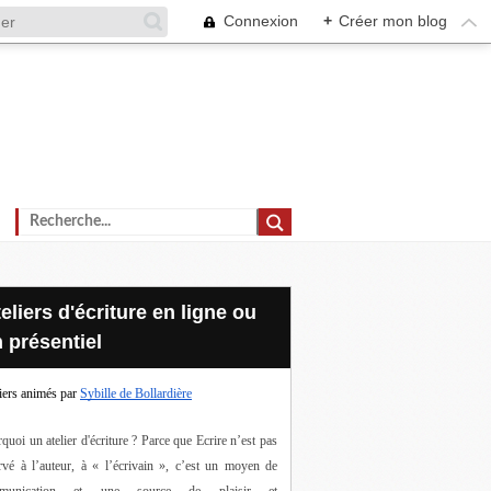
Connexion
+
Créer mon blog
 présentiel
iers animés par
Sybille de Bollardière
quoi un atelier d'écriture ? Parce que Ecrire n’est pas 
rvé à l’auteur, à « l’écrivain », c’est un moyen de 
munication et une source de plaisir et 