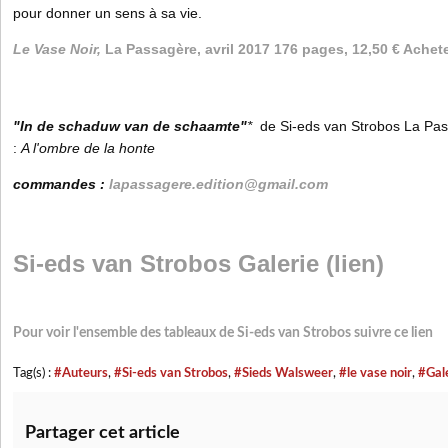
pour donner un sens à sa vie.
Le Vase Noir,
La Passagère, avril 2017 176 pages, 12,50 € Achete
"In de schaduw van de schaamte"
*
de Si-eds van Strobos
La Pas
:
A l'ombre de la honte
commandes :
lapassagere.edition@gmail.com
Si-eds van Strobos Galerie
(lien)
Pour voir l'ensemble des tableaux de Si-eds van Strobos suivre ce lien
Tag(s) :
#Auteurs
,
#Si-eds van Strobos
,
#Sieds Walsweer
,
#le vase noir
,
#Gale
Partager cet article