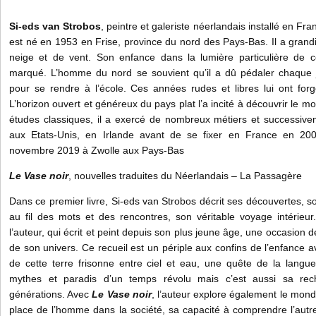
Si-eds van Strobos
, peintre et galeriste néerlandais installé en Fr
est né en 1953 en Frise, province du nord des Pays-Bas. Il a grandi
neige et de vent. Son enfance dans la lumière particulière de c
marqué. L’homme du nord se souvient qu’il a dû pédaler chaque j
pour se rendre à l’école. Ces années rudes et libres lui ont forg
L’horizon ouvert et généreux du pays plat l’a incité à découvrir le 
études classiques, il a exercé de nombreux métiers et successivem
aux Etats-Unis, en Irlande avant de se fixer en France en 20
novembre 2019 à Zwolle aux Pays-Bas
Le Vase noir
, nouvelles traduites du Néerlandais – La Passagère
Dans ce premier livre, Si-eds van Strobos décrit ses découvertes, so
au fil des mots et des rencontres, son véritable voyage intérieu
l’auteur, qui écrit et peint depuis son plus jeune âge, une occasion 
de son univers. Ce recueil est un périple aux confins de l’enfance
de cette terre frisonne entre ciel et eau, une quête de la langue
mythes et paradis d’un temps révolu mais c’est aussi sa rech
générations. Avec
Le Vase noir
, l’auteur explore également le monde 
place de l’homme dans la société, sa capacité à comprendre l’autre